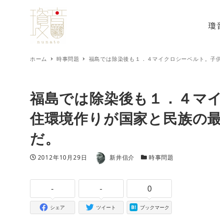
瓊
ホーム
時事問題
福島では除染後も１．４マイクロシーベルト。子
福島では除染後も１．４マ
住環境作りが国家と民族の
だ。
著者
投稿日
カテゴリー
2012年10月29日
新井信介
時事問題
-
-
0
シェア
ツイート
ブックマーク