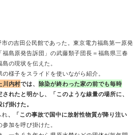
野市の吉田公民館であった。東京電力福島第一原発
「福島原発告訴団」の武藤類子団長＝福島県三春
福島の現状を伝えた。
の様子をスライドを使いながら紹介。
た川内村
では、
除染が終わった家の前でも毎時
定されたと明かし、「このような線量の場所に、
投げ掛けた。
ふれ
、「この事故で国中に放射性物質が降り注い
の参加を呼び掛けた。
、一九八九年から県原水禁などの団体が毎年開