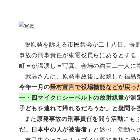
脱原発を訴える市民集会が二十八日、長
事故の刑事責任が東電役員らにあるとする
町＝が講演し＝写真、会場の約百二十人に
武藤さんは、原発事故後に変貌した福島県
今年一月の
帰村宣言で役場機能などが戻っ
一・四マイクロシーベルトの放射線量
が測
子どもを連れて帰れるだろうか」と疑問を
また
原発事故の刑事責任を問う活動
にも
だ。日本中の人が被害者」
と述べ、活動へ
市民集会はチェルノブイリ原発事故を受け