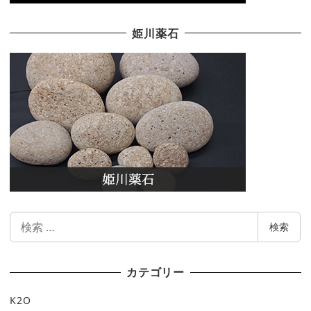
姫川薬石
検
検索
索
カテゴリー
K2O