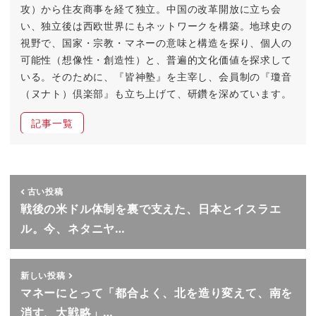
攻）から住友商事を経て独立。中国の改革開放に立ち会
い、独立後は西欧世界にもネットワークを構築。地球史の
視野で、国家・宗教・マネーの意味と構造を探り、個人の
可能性（想像性・創造性）と、普遍的文化価値を探求して
いる。そのために、『皆神塾』を主宰し、会員制の『瓊音
（ヌナト）倶楽部』も立ち上げて、研鑽を深めています。
記事一覧
古い投稿
戦後の米ドル体制を裏で支えた、日本とイスラエ
ル。今、ネタニヤ…
新しい投稿
マネーにとって「都合よく、北を造り変えて、南を
消す、大戦略」…