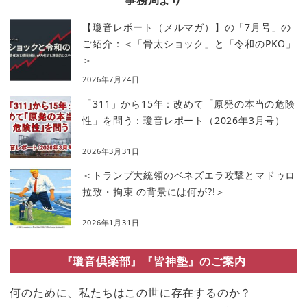
【瓊音レポート（メルマガ）】の「7月号」の
ご紹介：＜「骨太ショック」と「令和のPKO」
＞
2026年7月24日
「311」から15年：改めて「原発の本当の危険
性」を問う：瓊音レポート（2026年3月号）
2026年3月31日
＜トランプ大統領のベネズエラ攻撃とマドゥロ
拉致・拘束 の背景には何が?!＞
2026年1月31日
『瓊音倶楽部』『皆神塾』のご案内
何のために、私たちはこの世に存在するのか？