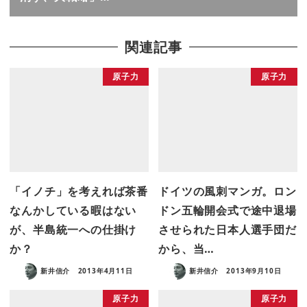
関連記事
原子力
原子力
「イノチ」を考えれば茶番
ドイツの風刺マンガ。ロン
なんかしている暇はない
ドン五輪開会式で途中退場
が、半島統一への仕掛け
させられた日本人選手団だ
か？
から、当…
新井信介
2013年4月11日
新井信介
2013年9月10日
原子力
原子力