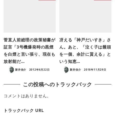
菅直人前総理の政策秘書が
冴える「神戸だいすき」さ
証言「3号機爆発時の黒煙
ん。あと、「泣く子は饅頭
を白煙と言い張り、現在も
を一個、余計に貰える」と
放射能だ…
いう知恵…
新井信介
2012年6月22日
新井信介
2018年11月29日
この投稿へのトラックバック
コメントはありません。
トラックバック URL