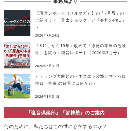
事務局より
【瓊音レポート（メルマガ）】の「7月号」の
ご紹介：＜「骨太ショック」と「令和のPKO」
＞
2026年7月24日
「311」から15年：改めて「原発の本当の危険
性」を問う：瓊音レポート（2026年3月号）
2026年3月31日
＜トランプ大統領のベネズエラ攻撃とマドゥロ
拉致・拘束 の背景には何が?!＞
2026年1月31日
『瓊音倶楽部』『皆神塾』のご案内
何のために、私たちはこの世に存在するのか？