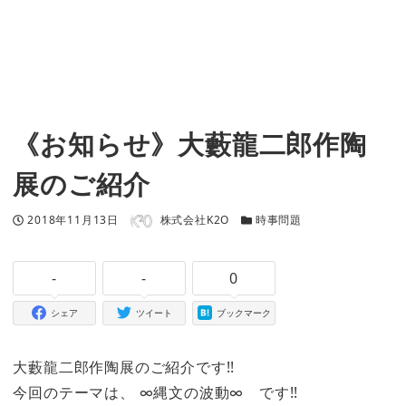
《お知らせ》大藪龍二郎作陶
展のご紹介
著者
投稿日
カテゴリー
2018年11月13日
株式会社K2O
時事問題
-
-
0
シェア
ツイート
ブックマーク
大藪龍二郎作陶展のご紹介です!!
今回のテーマは、 ∞縄文の波動∞ です!!