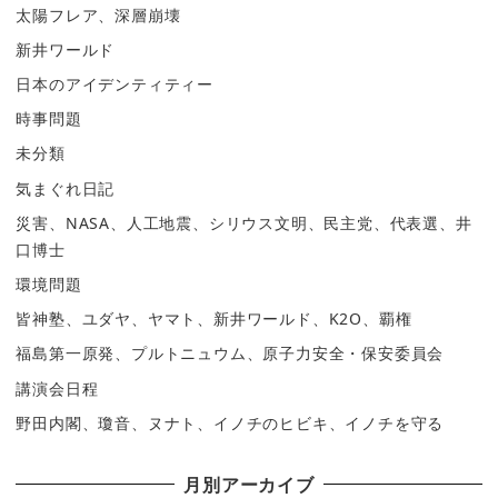
太陽フレア、深層崩壊
新井ワールド
日本のアイデンティティー
時事問題
未分類
気まぐれ日記
災害、NASA、人工地震、シリウス文明、民主党、代表選、井
口博士
環境問題
皆神塾、ユダヤ、ヤマト、新井ワールド、K2O、覇権
福島第一原発、プルトニュウム、原子力安全・保安委員会
講演会日程
野田内閣、瓊音、ヌナト、イノチのヒビキ、イノチを守る
月別アーカイブ