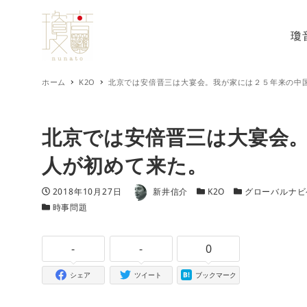
瓊
ホーム
K2O
北京では安倍晋三は大宴会。我が家には２５年来の中
北京では安倍晋三は大宴会
人が初めて来た。
著者
投稿日
カテゴリー
カテゴリー
2018年10月27日
新井信介
K2O
グローバルナビ
カテゴリー
時事問題
-
-
0
シェア
ツイート
ブックマーク