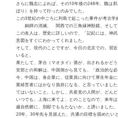
さらに魏志によれば、その10年後の248年、魏は
ぼり）を持って行ったのみでした。
この3世紀の中ごろに列島で起こった事件が考古学
銅鐸の消滅、 関西での三角縁神獣鏡、そして
この友人は、歴史に詳しいので、「記紀には、神武
意図をすぐにわかってくれました。
そして、現代のことですが、今日の北京での、習近
いると。
果たして、茅台（マオタイ）酒が、出されるかどう
安部との和解は、中国側から見ても、「政治的な必
今、中国は、各企業に、従業員に向けて厚生年金に
業経営者にはかなり負担になる、と言っていました
てはいないこと。しかし、共産党の人間が、どんど
いつでも、上海に来てよ、とのことなので、来年は
越自然郷に、別邸でももたないか、と誘いました。
20年、30年先を見据えた、共通の目標を固めたい