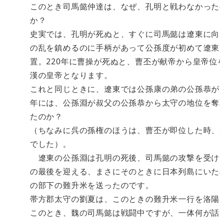
このとき司馬懿仲達は、なぜ、孔明と戦わなかった
か？
史実では、孔明が死ぬと、すぐに司馬懿は遼東に向
の乱を鎮めるのに手柄があって公孫度が初めて遼東
置。220年に曹操が死ぬと、曹丕が献帝から皇帝位
漢の皇帝となります。
これと同じときに、遼東では公孫康の弟の公孫恭が
年には、公孫淵が叔父の公孫恭から太守の地位を奪
たのか？
（ちなみに呉の孫権のほうは、曹丕が即位した時、
でした）。
遼東の公孫淵は孔明の死後、司馬懿の攻撃を受け
の最後を迎える、まさにそのときに日本列島にいた
の部下の難升米を送ったのです。
帯方郡太守の劉夏は、このときの難升米一行を洛陽
このとき、魏の司馬懿は戦闘中ですが、一体何が話