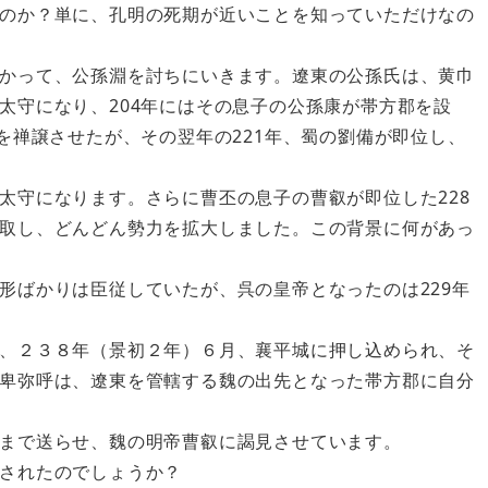
のか？単に、孔明の死期が近いことを知っていただけなの
かって、公孫淵を討ちにいきます。遼東の公孫氏は、黄巾
太守になり、204年にはその息子の公孫康が帯方郡を設
を禅譲させたが、その翌年の221年、蜀の劉備が即位し、
太守になります。さらに曹丕の息子の曹叡が即位した228
取し、どんどん勢力を拡大しました。この背景に何があっ
形ばかりは臣従していたが、呉の皇帝となったのは229年
、２３８年（景初２年）６月、襄平城に押し込められ、そ
卑弥呼は、遼東を管轄する魏の出先となった帯方郡に自分
まで送らせ、魏の明帝曹叡に謁見させています。
されたのでしょうか？