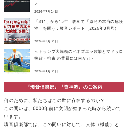
＞
2026年7月24日
「311」から15年：改めて「原発の本当の危険
性」を問う：瓊音レポート（2026年3月号）
2026年3月31日
＜トランプ大統領のベネズエラ攻撃とマドゥロ
拉致・拘束 の背景には何が?!＞
2026年1月31日
『瓊音倶楽部』『皆神塾』のご案内
何のために、私たちはこの世に存在するのか？
この問いは、6000年前に文明が始まった時から続いて
います。
瓊音倶楽部では、この問いに対して、人体（機能）と