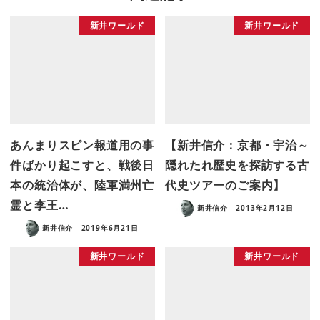
新井ワールド
新井ワールド
あんまりスピン報道用の事
【新井信介：京都・宇治～
件ばかり起こすと、戦後日
隠れたれ歴史を探訪する古
本の統治体が、陸軍満州亡
代史ツアーのご案内】
霊と李王…
新井信介
2013年2月12日
新井信介
2019年6月21日
新井ワールド
新井ワールド