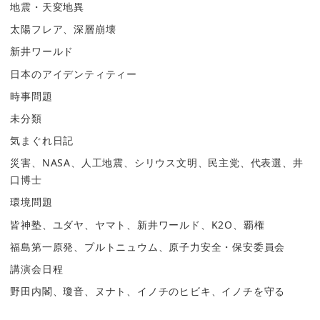
地震・天変地異
太陽フレア、深層崩壊
新井ワールド
日本のアイデンティティー
時事問題
未分類
気まぐれ日記
災害、NASA、人工地震、シリウス文明、民主党、代表選、井
口博士
環境問題
皆神塾、ユダヤ、ヤマト、新井ワールド、K2O、覇権
福島第一原発、プルトニュウム、原子力安全・保安委員会
講演会日程
野田内閣、瓊音、ヌナト、イノチのヒビキ、イノチを守る