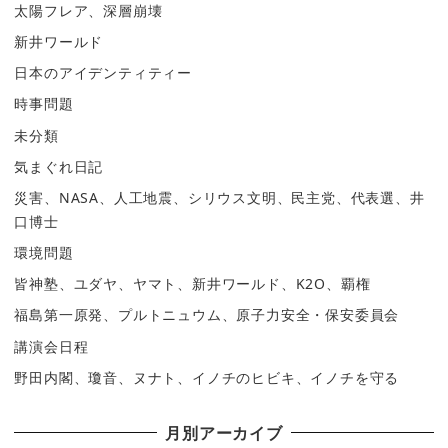
太陽フレア、深層崩壊
新井ワールド
日本のアイデンティティー
時事問題
未分類
気まぐれ日記
災害、NASA、人工地震、シリウス文明、民主党、代表選、井
口博士
環境問題
皆神塾、ユダヤ、ヤマト、新井ワールド、K2O、覇権
福島第一原発、プルトニュウム、原子力安全・保安委員会
講演会日程
野田内閣、瓊音、ヌナト、イノチのヒビキ、イノチを守る
月別アーカイブ