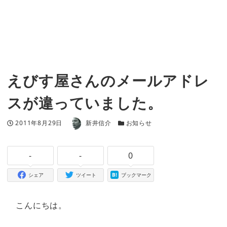
えびす屋さんのメールアドレ
スが違っていました。
著者
投稿日
カテゴリー
2011年8月29日
新井信介
お知らせ
-
-
0
シェア
ツイート
ブックマーク
こんにちは。