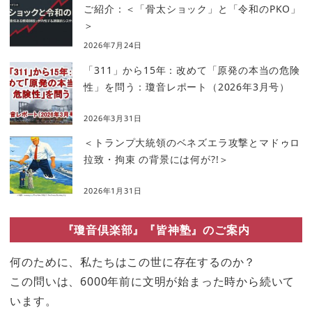
ご紹介：＜「骨太ショック」と「令和のPKO」
＞
2026年7月24日
「311」から15年：改めて「原発の本当の危険
性」を問う：瓊音レポート（2026年3月号）
2026年3月31日
＜トランプ大統領のベネズエラ攻撃とマドゥロ
拉致・拘束 の背景には何が?!＞
2026年1月31日
『瓊音倶楽部』『皆神塾』のご案内
何のために、私たちはこの世に存在するのか？
この問いは、6000年前に文明が始まった時から続いて
います。