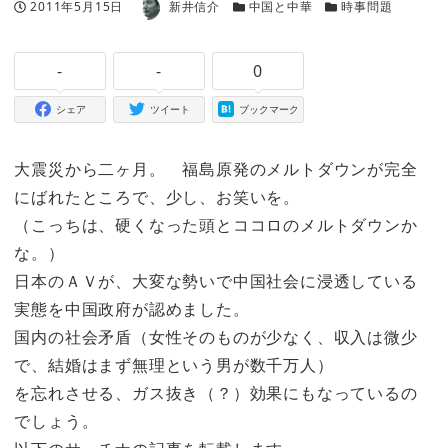
著者
投稿日
カテゴリー
カテゴリー
2011年5月15日
新井信介
中国と中華
時事問題
-
-
0
シェア
ツイート
ブックマーク
大震災から二ヶ月。 福島原発のメルトダウンが完全
にばれたところで、少し、お笑いを。
（こっちは、硬くなった頭とココロのメルトダウンか
な。）
日本のＡＶが、大変な勢いで中国社会に浸透している
実態を中国政府が認めました。
国内の社会矛盾（女性そのものが少なく、収入は微少
で、結婚はまず無理という男が数千万人）
を忘れさせる、ガス抜き（？）効果にもなっているの
でしょう。