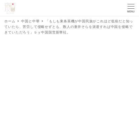
MENU
ホーム
中国と中華
「もしも東条英機が中国民族がこれほど低俗だと知っ
ていたら、苦労して侵略せずとも、数人の蒼井そらを派遣すれば中国を侵略で
きていただろう」ｂｙ中国国営新華社。