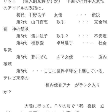
ＰＳ： （個人的見解ですが） 中国での日本人女性
のアイドルの系譜は、
初代 中野良子 女優 ・・・ 伝説
第2代 山口百恵 歌手 ・・・ 完全制
覇 神の領域
第3代 酒井法子 歌手？ ・・・ 不安定
第4代 福原愛 卓球選手 ・・・ 社会
常識
第5代 蒼井そら ＡＶ女優 ・・・ 脳内
破壊
第6代 ・・・ここに世界卓球を中継している、
テレビ東京の
相内優香アナ がランク入り
か？
大陸に行って、ＴＶの前で「我 喜歓 迩