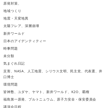
原発対策、
地域つくり
地震・天変地異
太陽フレア、深層崩壊
新井ワールド
日本のアイデンティティー
時事問題
未分類
気まぐれ日記
災害、NASA、人工地震、シリウス文明、民主党、代表選、井
口博士
環境問題
皆神塾、ユダヤ、ヤマト、新井ワールド、K2O、覇権
福島第一原発、プルトニュウム、原子力安全・保安委員会
講演会日程