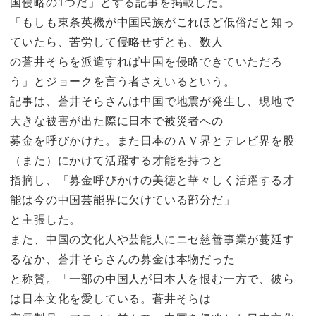
国侵略の1つだ」とする記事を掲載した。
「もしも東条英機が中国民族がこれほど低俗だと知っ
ていたら、苦労して侵略せずとも、数人
の蒼井そらを派遣すれば中国を侵略できていただろ
う」とジョークを言う者さえいるという。
記事は、蒼井そらさんは中国で地震が発生し、現地で
大きな被害が出た際に日本で被災者への
募金を呼びかけた。また日本のＡＶ界とテレビ界を股
（また）にかけて活躍する才能を持つと
指摘し、「募金呼びかけの美徳と華々しく活躍する才
能は今の中国芸能界に欠けている部分だ」
と主張した。
また、中国の文化人や芸能人にニセ慈善事業が蔓延す
るなか、蒼井そらさんの募金は本物だった
と称賛。「一部の中国人が日本人を恨む一方で、彼ら
は日本文化を愛している。蒼井そらは