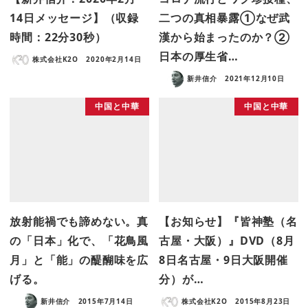
14日メッセージ】（収録
二つの真相暴露①なぜ武
時間：22分30秒）
漢から始まったのか？②
日本の厚生省…
株式会社K2O
2020年2月14日
新井信介
2021年12月10日
中国と中華
中国と中華
放射能禍でも諦めない。真
【お知らせ】『皆神塾（名
の「日本」化で、「花鳥風
古屋・大阪）』DVD（8月
月」と「能」の醍醐味を広
8日名古屋・9日大阪開催
げる。
分）が…
新井信介
2015年7月14日
株式会社K2O
2015年8月23日