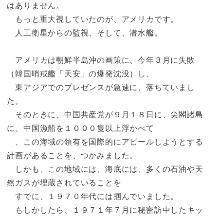
はありません。
もっと重大視していたのが、アメリカです。
人工衛星からの監視、そして、潜水艦。
アメリカは朝鮮半島沖の画策に、今年３月に失敗
（韓国哨戒艦「天安」の爆発沈没）し、
東アジアでのプレゼンスが急速に、落ちていまし
た。
そのときに、中国共産党が９月１８日に、尖閣諸島
に、中国漁船を１０００隻以上浮かべて
、この海域の領有を国際的にアピールしようとする
計画があることを、つかみました。
しかも、この地域には、海底には、多くの石油や天
然ガスが埋蔵されていることを
すでに、１９７０年代には掴んでいました。
もしかしたら、１９７１年７月に秘密訪中したキッ