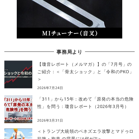
事務局より
【瓊音レポート（メルマガ）】の「7月号」の
ご紹介：＜「骨太ショック」と「令和のPKO」
＞
2026年7月24日
「311」から15年：改めて「原発の本当の危険
性」を問う：瓊音レポート（2026年3月号）
2026年3月31日
＜トランプ大統領のベネズエラ攻撃とマドゥロ
拉致・拘束 の背景には何が?!＞