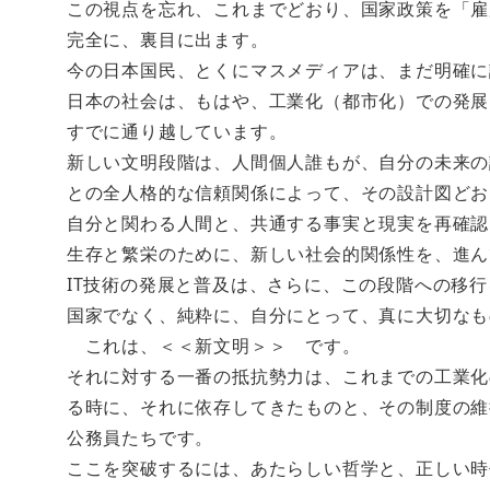
この視点を忘れ、これまでどおり、国家政策を「雇
完全に、裏目に出ます。
今の日本国民、とくにマスメディアは、まだ明確に
日本の社会は、もはや、工業化（都市化）での発展
すでに通り越しています。
新しい文明段階は、人間個人誰もが、自分の未来の
との全人格的な信頼関係によって、その設計図どお
自分と関わる人間と、共通する事実と現実を再確認
生存と繁栄のために、新しい社会的関係性を、進ん
IT技術の発展と普及は、さらに、この段階への移
国家でなく、純粋に、自分にとって、真に大切なも
これは、＜＜新文明＞＞ です。
それに対する一番の抵抗勢力は、これまでの工業化
る時に、それに依存してきたものと、その制度の維
公務員たちです。
ここを突破するには、あたらしい哲学と、正しい時