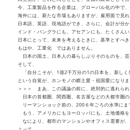
今、工業製品を作る企業は、グローバル化の中で、
海外には、新たな市場もありますが、雇用面で見れ
日本語、英語、現地語ができ、さらに、会計が分か
インド・バングラにも、アセアンにも、たくさんい
日本にとって、未来を考えるときに、基準とすべき
もはや、工業化 ではありません。
日本の国土、日本人の暮らしぶりそのものを、芸
そして、
「自分こそが、1億2千万分の1の日本を、新しく
という自覚が、ホンモノの郷土愛・祖国愛になりま
＞＞＞ まあ、この議論の前に、絶対的に逃れられ
日本の首都圏、関西圏、名古屋などの大都市圏の
リーマンショック前の、200６年ごろの水準にま
もう、アメリカにもヨーロッパにも、土地価格を
なにより、都市のマンションやオフィス需要が、
よって、