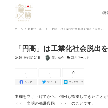
瓊
ホーム
新井ワールド
「円高」は工業化社会脱出を迫る『天意』。
「円高」は工業化社会脱出
著者
投稿日
カテゴリー
2010年8月21日
新井信介
新井ワールド
-
-
0
シェア
ツイート
ブックマーク
本欄を立ち上げてから、何回も指摘してきたことが
＜＜ 文明の発展段階 ＞＞ のことです。