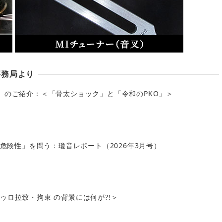
事務局より
」のご紹介：＜「骨太ショック」と「令和のPKO」＞
の危険性」を問う：瓊音レポート（2026年3月号）
ロ拉致・拘束 の背景には何が?!＞