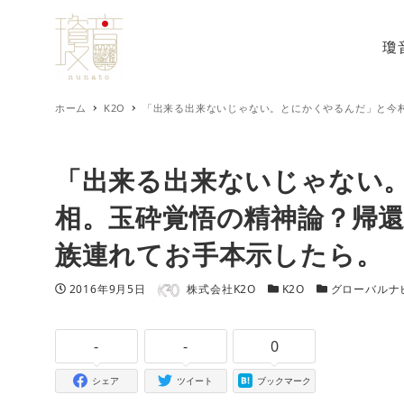
瓊
ホーム
K2O
「出来る出来ないじゃない。とにかくやるんだ」と今
「出来る出来ないじゃない
相。玉砕覚悟の精神論？帰
族連れてお手本示したら。
著者
投稿日
カテゴリー
カテゴリー
2016年9月5日
株式会社K2O
K2O
グローバルナ
-
-
0
シェア
ツイート
ブックマーク