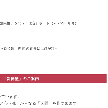
の危険性」を問う：瓊音レポート（2026年3月号）
ロ拉致・拘束 の背景には何が?!＞
』『皆神塾』のご案内
いています。
と心（魂）からなる「人間」を見つめます。