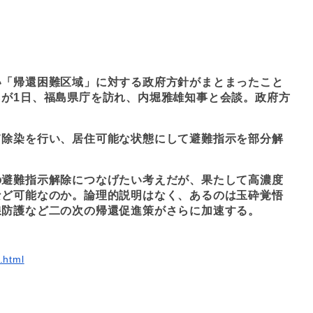
い「帰還困難区域」に対する政府方針がまとまったこと
が1日、福島県庁を訪れ、内堀雅雄知事と会談。政府方
て除染を行い、居住可能な状態にして避難指示を部分解
の避難指示解除につなげたい考えだが、果たして高濃度
など可能なのか。論理的説明はなく、あるのは玉砕覚悟
線防護など二の次の帰還促進策がさらに加速する。
.html