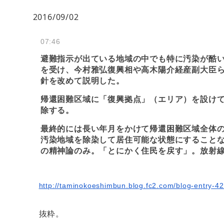
2016/09/02
07:46
避難指示が出ている地域の中でも特に汚染が酷
を受け、今村雅弘復興相や高木陽介経産副大臣ら
針を改めて説明した。
帰還困難区域に「復興拠点」（エリア）を設け
除する。
最終的には長い年月をかけて帰還困難区域全体
汚染地域を除染して居住可能な状態にすること
の精神論のみ。「とにかく住民を戻す」。放射
http://taminokoeshimbun.blog.
fc2.com/blog-entry-42
抜粋。