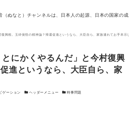
音（ぬなと）チャンネルは、日本人の起源、日本の国家の成
村復興相。玉砕覚悟の精神論？帰還促進というなら、大臣自ら、家族連れてお手本示
。とにかくやるんだ」と今村復興
還促進というなら、大臣自ら、家
カテゴリー
カテゴリー
ビゲーション
ヘッダーメニュー
時事問題