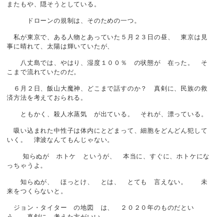
またもや、隠そうとしている。
ドローンの規制は、そのための一つ。
私が東京で、ある人物とあっていた５月２３日の昼、 東京は見
事に晴れて、太陽は輝いていたが、
八丈島では、やはり、湿度１００％ の状態が 在った。 そ
こまで流れていたのだ。
６月２日、飯山大魔神、どこまで話すのか？ 真剣に、民族の救
済方法を考えておられる。
ともかく、殺人水蒸気 が出ている。 それが、漂っている。
吸い込まれた中性子は体内にとどまって、細胞をどんどん犯して
いく。 津波なんてもんじゃない。
知らぬが ホトケ というが、 本当に、すぐに、ホトケにな
っちゃうよ。
知らぬが、 ほっとけ、 とは、 とても 言えない。 未
来をつくらないと。
ジョン・タイター の地図 は、 ２０２０年のものだとい
う。 真剣に、考えた方がいい。