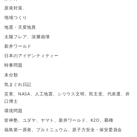
原発対策、
地域つくり
地震・天変地異
太陽フレア、深層崩壊
新井ワールド
日本のアイデンティティー
時事問題
未分類
気まぐれ日記
災害、NASA、人工地震、シリウス文明、民主党、代表選、井
口博士
環境問題
皆神塾、ユダヤ、ヤマト、新井ワールド、K2O、覇権
福島第一原発、プルトニュウム、原子力安全・保安委員会