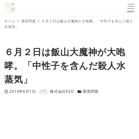
MENU
ホーム
環境問題
６月２日は飯山大魔神が大咆哮。「中性子を含んだ殺人
水蒸気」
６月２日は飯山大魔神が大咆
哮。「中性子を含んだ殺人水
蒸気」
著者
投稿日
カテゴリー
2015年6月1日
株式会社K2O
環境問題