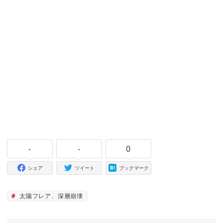
-
-
0
シェア
ツイート
ブックマーク
太陽フレア、深層崩壊