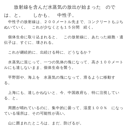
放射線を含んだ水蒸気の放出が始まった ので
は、と。 しかも、 中性子。
中性子の放射線は、２００メートル先まで、コンクリートもぶち
ぬいていく。 これが少なくとも１５分間 続く。
個体生命に取り込まれると、 この放射線に、あたった細胞・遺
伝子は、すぐに、壊される。
これが継続的に、出続ける時に、どうなるか？
水蒸気に混じって、一つの気体の塊になって、高さ１００メート
ルにも達しないまま、個体生命を襲う。
平野部や、海上を 水蒸気の塊になって、滑るように移動す
る。
上海にも、達しかねないと、今、中国政府も、特に注視してい
る、と。
周囲が晴れているのに、集中的に曇って、湿度１００％ になっ
ている場所は、その可能性が高い。
山に囲まれたところは、まだ、防げるが。