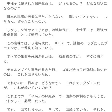
中性子に侵された個体生命は、 どうなるのか？ どんな症状に
なるのか？
日本の現場の医者は見たこともない。 聞いたこともない。 も
ちろん、習ったこともない。
しかし、ソ連やアメリカは、冷戦時代に、 中性子こそ、最強の
殺傷兵器 として研究していた。
この意味では、ソ連時代に、 KGB で、諜報のトップだったプ
ーチンが、一番良く知っている。
すべての生命を死滅させた後、 放射線自体が、 すぐに消え
る。
チェルノブイリ事故が起きた時、 ゴルバチョフが強烈に動いた
のは、 これを出さないため。
それなのに、日本は、どうなのか？ これまで、ダダモレだ
が、 これが続いていくのか？
これまでの 「平時」の枠組み で、国家の体制をまもろうと、
ごまかしに 必死 だった。
でも、 出てしまった。 そして、 出続けている。 それを、