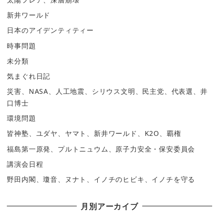
新井ワールド
日本のアイデンティティー
時事問題
未分類
気まぐれ日記
災害、NASA、人工地震、シリウス文明、民主党、代表選、井
口博士
環境問題
皆神塾、ユダヤ、ヤマト、新井ワールド、K2O、覇権
福島第一原発、プルトニュウム、原子力安全・保安委員会
講演会日程
野田内閣、瓊音、ヌナト、イノチのヒビキ、イノチを守る
月別アーカイブ