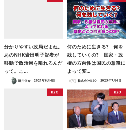
分かりやすい政局だよね。
何のために生きる? 何を
あのNHK岩田明子記者が
残していくの? 国家・政
移動で政治局を離れるんだ
権の方向性は国民の意識に
って。こ…
よって変…
新井信介
2021年6月4日
株式会社K2O
2023年7月6日
K2O
K2O