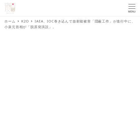
MENU
ホーム
K2O
IAEA、IOC巻き込んで放射能被害「隠蔽工作」が進行中に、
小泉元首相が「脱原発演説」。