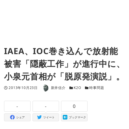
IAEA、IOC巻き込んで放射能
被害「隠蔽工作」が進行中に、
小泉元首相が「脱原発演説」。
著者
投稿日
カテゴリー
カテゴリー
2013年10月23日
新井信介
K2O
時事問題
-
-
0
シェア
ツイート
ブックマーク