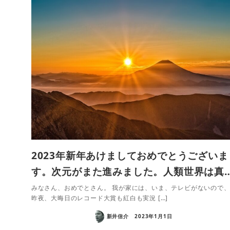
2023年新年あけましておめでとうございま
す。次元がまた進みました。人類世界は真
みなさん、おめでとさん。 我が家には、いま、テレビがないので
昨夜、大晦日のレコード大賞も紅白も実況 […]
新井信介
2023年1月1日