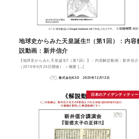
地球史からみた天皇誕生‼（第1回）：内容
説動画：新井信介
【地球史からみた天皇誕生‼（第1回）】：内容解説動画：新井信介
（2016年6月26日開催） ＜概要 […]
株式会社K2O
2025年12月12日
日本のアイデンティティー