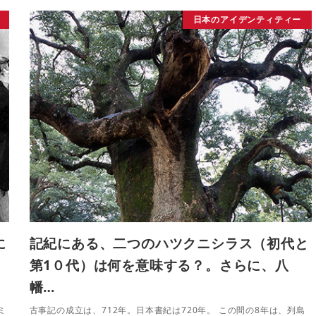
日本のアイデンティティー
に
記紀にある、二つのハツクニシラス（初代と
第1０代）は何を意味する？。さらに、八
幡…
ミ
古事記の成立は、712年。日本書紀は720年。 この間の8年は、列島