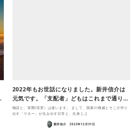
2022年もお世話になりました。新井信介は
…
元気です。「支配者」どもはこれまで通り…
、
物語と、実際(現実）は違います。 まして、国家の権威とそこが作り
出す「マネー」が生み出す日常と、生身 […]
新井信介
2022年12月31日