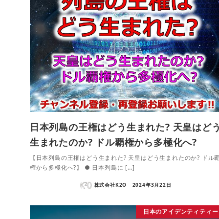
日本列島の王権はどう生まれた? 天皇はど
生まれたのか? ドル覇権から多極化へ?
【日本列島の王権はどう生まれた? 天皇はどう生まれたのか? ドル
権から多極化へ?】 ● 日本列島に […]
株式会社K2O
2024年3月22日
日本のアイデンティティー