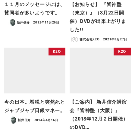
１１月のメッセージには、
【お知らせ】 『皆神塾
賛同者が多いようです。
（東京）』（8月22日開
催）DVDが出来上がりま
新井信介
2013年11月26日
した!!
株式会社K2O
2021年8月27日
K2O
K2O
今の日本。増税と突然死と
【ご案内】 新井信介講演
ジャブジャブ日銀マネー。
会『皆神塾（大阪）』
（2018年12月２日開催）
新井信介
2014年4月16日
のDVD…