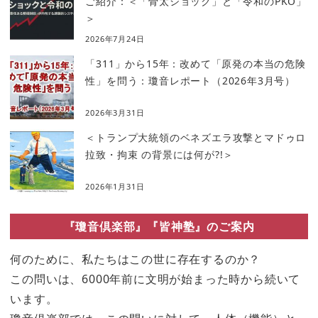
ご紹介：＜「骨太ショック」と「令和のPKO」
＞
2026年7月24日
「311」から15年：改めて「原発の本当の危険
性」を問う：瓊音レポート（2026年3月号）
2026年3月31日
＜トランプ大統領のベネズエラ攻撃とマドゥロ
拉致・拘束 の背景には何が?!＞
2026年1月31日
『瓊音倶楽部』『皆神塾』のご案内
何のために、私たちはこの世に存在するのか？
この問いは、6000年前に文明が始まった時から続いて
います。