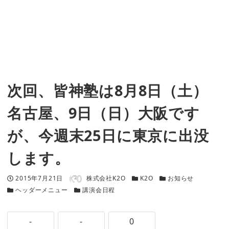
次回、皆神塾は8月8日（土）
名古屋、9日（日）大阪です
が、今週末25日に東京に出没
します。
著者
投稿日
カテゴリー
カテゴリー
2015年7月21日
株式会社K2O
K2O
お知らせ
カテゴリー
カテゴリー
ヘッダーメニュー
講演会日程
-
-
0