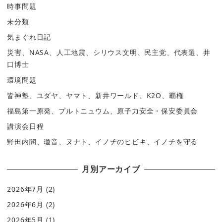
時事問題
未分類
気まぐれ日記
災害、NASA、人工地震、シリウス文明、民主党、代表選、井
口博士
環境問題
皆神塾、ユダヤ、ヤマト、新井ワールド、K2O、覇権
福島第一原発、プルトニュウム、原子力安全・保安委員会
講演会日程
野田内閣、瓊音、ヌナト、イノチのヒビキ、イノチを守る
月別アーカイブ
2026年7月
(2)
2026年6月
(2)
2026年5月
(1)