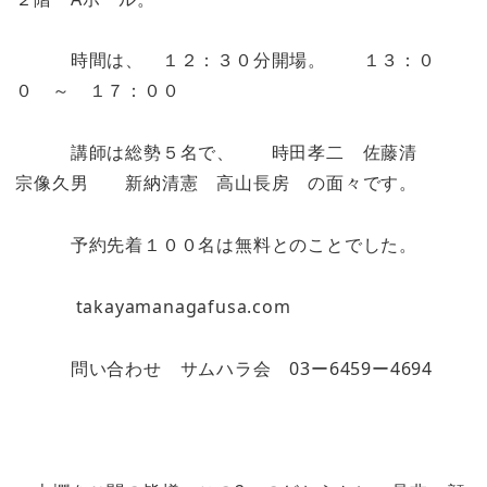
時間は、 １２：３０分開場。 １３：０
０ ～ １７：００
講師は総勢５名で、 時田孝二 佐藤清
宗像久男 新納清憲 高山長房 の面々です。
予約先着１００名は無料とのことでした。
takayamanagafusa.com
問い合わせ サムハラ会 03ー6459ー4694