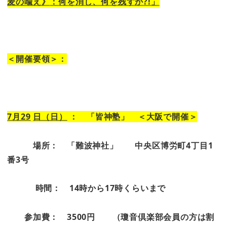
麦の喩え》
：何を消し、何を残すか
?!
」
＜開催要領＞
：
7
月29
日（日）
： 「皆神塾」 ＜大阪で開催＞
場所： 「難波神社」 中央区博労町
4
丁目
1
番
3
号
時間：
14
時から
17
時くらいまで
参加費： 3500円
（瓊音倶楽部会員の方は割