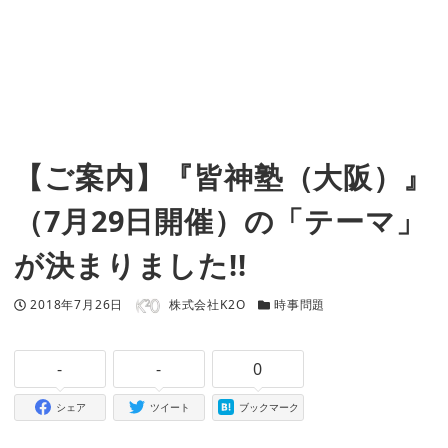
【ご案内】『皆神塾（大阪）』
（7月29日開催）の「テーマ」
が決まりました!!
著者
投稿日
カテゴリー
2018年7月26日
株式会社K2O
時事問題
-
-
0
シェア
ツイート
ブックマーク