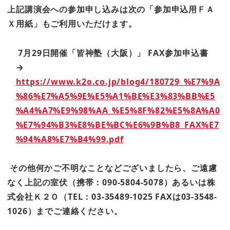
上記講演会への参加申し込みは次の「参加申込用ＦＡ
Ｘ用紙」もご利用いただけます。
7
月29日開催「皆神塾（大阪）」 FAX参加申込書
→
https://www.k2o.co.jp/blog4/180729_%E7%9A
%86%E7%A5%9E%E5%A1%BE%E3%83%BB%E5
%A4%A7%E9%98%AA_%E5%8F%82%E5%8A%A0
%E7%94%B3%E8%BE%BC%E6%9B%B8_FAX%E7
%94%A8%E7%B4%99.pdf
その他何かご不明なことなどございましたら、ご遠慮
なく上記の室伏（携帯：090-5804-5078）あるいは株
式会社Ｋ２Ｏ（TEL：03-35489-1025 FAXは03-3548-
1026）までご連絡ください。