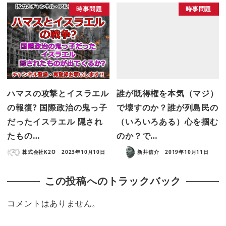
時事問題
時事問題
ハマスの攻撃とイスラエル
誰が既得権を本気（マジ）
の報復? 国際政治の鬼っ子
で壊すのか？誰が列島民の
だったイスラエル 隠され
（いろいろある）心を掴む
たもの…
のか？で…
株式会社K2O
2023年10月10日
新井信介
2019年10月11日
この投稿へのトラックバック
コメントはありません。