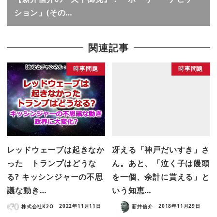
ション」(その…
関連記事
時事問題
時事問題
レッドウェーブは起きなか
冴える「神戸だいすき」さ
った トランプはどうな
ん。あと、「泣く子は饅頭
る? キッシンジャーの不思
を一個、余計に貰える」と
議な動き…
いう知恵…
株式会社K2O
2022年11月11日
新井信介
2018年11月29日