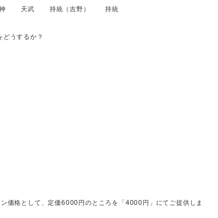
神
天武
持統（吉野）
持統
をどうするか？
6000
4000
ーン価格として、定価
円のところを「
円」にてご提供しま