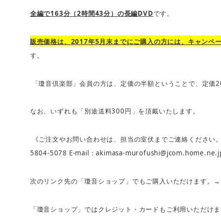
163
2
43
DVD
全編で
分（
時間
分）の長編
です。
2017
5
販売価格は、
年
月末までにご購入の方には、キャンペ
す。
2
「瓊音倶楽部」会員の方は、定価の半額ということで、定価
300
なお、いずれも「別途送料
円」を頂戴いたします。
《ご注文やお問い合わせは、担当の室伏までご連絡ください
5804-5078 E-mail
akimasa-murofushi@jcom.home.ne.j
：
次のリンク先の「瓊音ショップ」でもご購入いただけます。
「瓊音ショップ」ではクレジット・カードもご利用いただけま