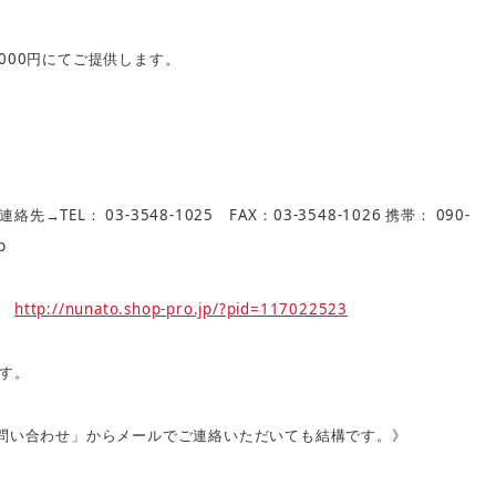
000
円にてご提供します。
TEL
03-3548-1025
FAX
03-3548-1026
090-
連絡先→
：
：
携帯：
p
http://nunato.shop-pro.jp/?pid=117022523
→
す。
問い合わせ」からメールでご連絡いただいても結構です。》