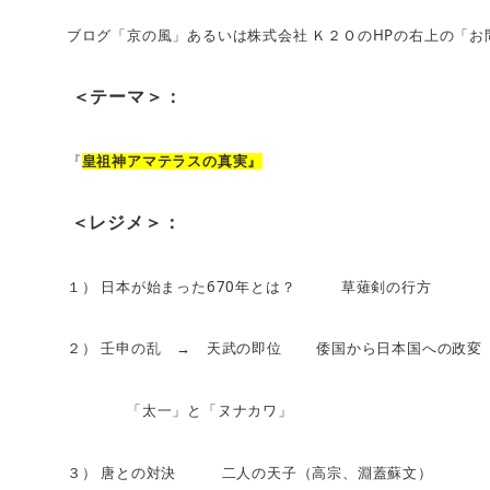
HP
ブログ「京の風」あるいは株式会社
Ｋ２Ｏの
の右上の「お
＜テーマ＞：
『
皇祖神アマテラスの真実』
＜レジメ＞：
670
１）
日本が始まった
年とは？ 草薙剣の行方
２）
壬申の乱 → 天武の即位
倭国から日本国への政変
「太一」と「ヌナカワ」
３）
唐との対決 二人の天子（高宗、淵蓋蘇文）