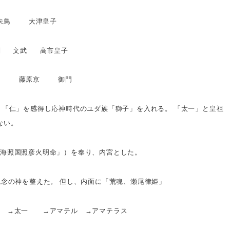
鳥
大津皇子
制
文武
高市皇子
」
藤原京
御門
「仁」を感得し応神時代のユダ族「獅子」を入れる。
「太一」と皇祖
が入らない。
海照国照彦火明命」）を奉り、内宮とした。
観念の神を整えた。
但し、内面に「荒魂、瀬尾律姫」
子 →太一 →アマテル →アマテラス