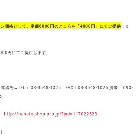
6000
4000
ーン価格として、定価
円のところを「
円」にてご提供
しま
000
円にてご提供します。
TEL
03-3548-1025
FAX
03-3548-1026
090-
。連絡先→
：
：
携帯：
p
http://nunato.shop-pro.jp/?pid=117022523
→
す。