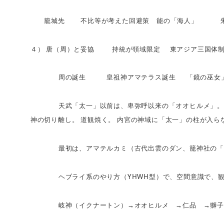
籠城先
不比等が考えた回避策 能の「海人」
朱
４）
唐（周）と妥協
持統が領域限定
東アジア三国体
周の誕生 皇祖神アマテラス誕生
「鏡の巫女
天武「太一」以前は、卑弥呼以来の「オオヒルメ」。
神の切り離し。
道観焼く。
内宮の神域に「太一」の柱
最初は、アマテルカミ（古代出雲のダン、籠神社の「
YHWH
ヘブライ系のやり方（
型）で、空間意識で、
岐神（イクナートン）→オオヒルメ →仁品 →獅