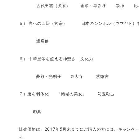
古代出雲（犬養）
金印・卑弥呼
崇神
応
５）
唐への回帰（玄宗）
日本のシンボル（ウマヤド）
遣唐使
６）
中華皇帝を超える神聖さ
文化力
夢殿・光明子 東大寺 紫微宮
７）唐を弱体化
「傾城の美女」
勾玉独占
鑑真
2017
5
販売価格は、
年
月末までにご購入の方には、キャンペ
す。