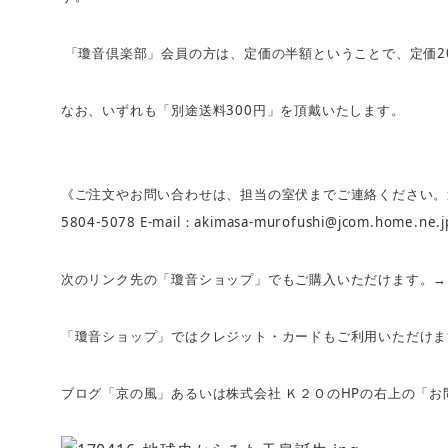
2
「瓊音倶楽部」会員の方は、定価の半額ということで、定価
300
なお、いずれも「別途送料
円」を頂戴いたします。
《ご注文やお問い合わせは、担当の室伏までご連絡ください。
5804-5078 E-mail
akimasa-murofushi@jcom.home.ne.j
：
次のリンク先の「瓊音ショップ」でもご購入いただけます。
「瓊音ショップ」ではクレジット・カードもご利用いただけま
HP
ブログ「京の風」あるいは株式会社
Ｋ２Ｏの
の右上の「お