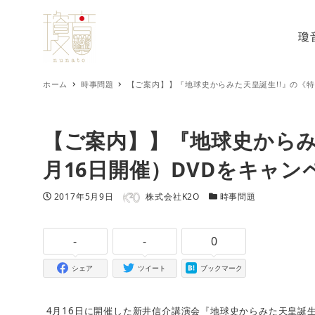
瓊
ホーム
時事問題
【ご案内】】『地球史からみた天皇誕生!!』の《特
【ご案内】】『地球史からみ
月16日開催）DVDをキャン
著者
投稿日
カテゴリー
2017年5月9日
株式会社K2O
時事問題
-
-
0
シェア
ツイート
ブックマーク
4
16
月
日に開催した新井信介講演会『地球史からみた天皇誕