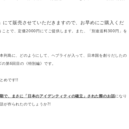
0円」にて販売させていただきますので、お早めにご購入くだ
2000
300
うことで、定価
円にてご提供します。また、
「別途送料
円」を
本列島に、どのようにして、ヘブライが入って、日本国を創りだしたの
6
ズの第
回目の《特別編》です。
!!
とめです
期で、まさに「日本のアイデンティティの確立」された際のお話
になり
?!
語が作られたのでしょうか