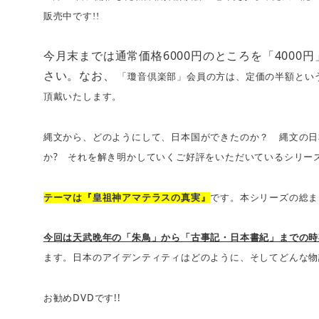
販売中です!!
今月末までは通常価格6000円のところを「400
さい。なお、
「瓊音倶楽部」会員の方は、定価の半額とい
頂戴いたします。
縄文から、どのようにして、日本国ができたのか？
縄文の日
?
か
それを解き明かしていくご好評をいただいているシリー
テーマは『皇祖神アマテラスの真実』
です。本シリーズの総ま
今回は天武晩年の「朱鳥」から「古事記・日本書紀」までの時
ます。日本のアイデンティティはどのように、そしてどんな物
DVD
!!
お勧め
です