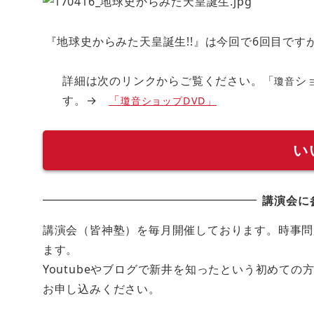
『地球史からみた天皇誕生!!』は今回で6回目ですが
詳細は次のリンクからご覧ください。「
シ
瓊音
す。→
「
瓊音ショップDVD」
い
講演会に
講演会（皆神塾）を毎月開催しております。時事問
ます。
Youtubeやブログで新井を知ったという初めて
お申し込みください。