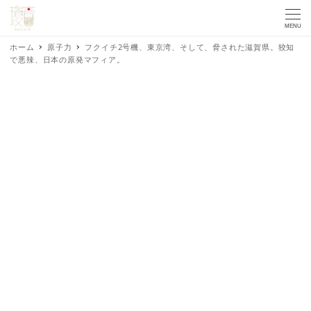
MENU
ホーム
原子力
フクイチ2号機、東京湾、そして、脅された滋賀県。狡知
で悪辣、日本の原発マフィア。