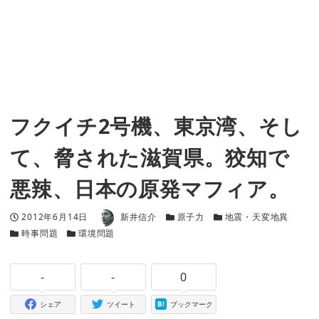
フクイチ2号機、東京湾、そし
て、脅された滋賀県。狡知で
悪辣、日本の原発マフィア。
著者
投稿日
カテゴリー
カテゴリー
2012年6月14日
新井信介
原子力
地震・天変地異
カテゴリー
カテゴリー
時事問題
環境問題
-
-
0
シェア
ツイート
ブックマーク