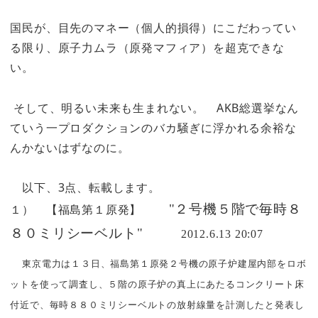
国民が、目先のマネー（個人的損得）にこだわってい
る限り、原子力ムラ（原発マフィア）を超克できな
い。
そして、明るい未来も生まれない。 AKB総選挙なん
ていう一プロダクションのバカ騒ぎに浮かれる余裕な
んかないはずなのに。
以下、3点、転載します。
"
２号機５階で毎時８
１） 【福島第１原発】
８０ミリシーベルト
"
2012.6.13 20:07
東京電力は１３日、福島第１原発２号機の原子炉建屋内部をロボ
ットを使って調査し、５階の原子炉の真上にあたるコンクリート床
付近で、毎時８８０ミリシーベルトの放射線量を計測したと発表し