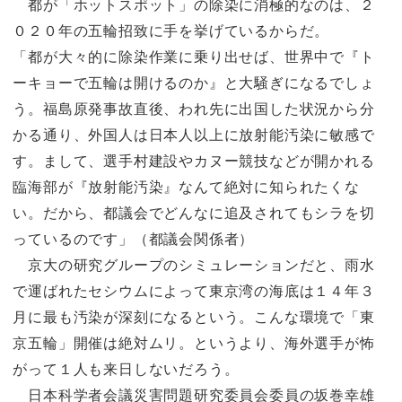
都が「ホットスポット」の除染に消極的なのは、２
０２０年の五輪招致に手を挙げているからだ。
「都が大々的に除染作業に乗り出せば、世界中で『ト
ーキョーで五輪は開けるのか』と大騒ぎになるでしょ
う。福島原発事故直後、われ先に出国した状況から分
かる通り、外国人は日本人以上に放射能汚染に敏感で
す。まして、選手村建設やカヌー競技などが開かれる
臨海部が『放射能汚染』なんて絶対に知られたくな
い。だから、都議会でどんなに追及されてもシラを切
っているのです」（都議会関係者）
京大の研究グループのシミュレーションだと、雨水
で運ばれたセシウムによって東京湾の海底は１４年３
月に最も汚染が深刻になるという。こんな環境で「東
京五輪」開催は絶対ムリ。というより、海外選手が怖
がって１人も来日しないだろう。
日本科学者会議災害問題研究委員会委員の坂巻幸雄