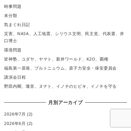
時事問題
未分類
気まぐれ日記
災害、NASA、人工地震、シリウス文明、民主党、代表選、井
口博士
環境問題
皆神塾、ユダヤ、ヤマト、新井ワールド、K2O、覇権
福島第一原発、プルトニュウム、原子力安全・保安委員会
講演会日程
野田内閣、瓊音、ヌナト、イノチのヒビキ、イノチを守る
月別アーカイブ
2026年7月
(2)
2026年6月
(2)