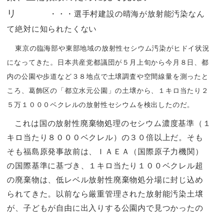
リ
・・・選手村建設の晴海が放射能汚染なん
て絶対に知られたくない
東京の臨海部や東部地域の放射性セシウム汚染がヒドイ状況
になってきた。日本共産党都議団が５月上旬から今月８日、都
内の公園や歩道など３８地点で土壌調査や空間線量を測ったと
ころ、葛飾区の「都立水元公園」の土壌から、１キロ当たり２
５万１０００ベクレルの放射性セシウムを検出したのだ。
これは国の放射性廃棄物処理のセシウム濃度基準（１
キロ当たり８０００ベクレル）の３０倍以上だ。そも
そも福島原発事故前は、ＩＡＥＡ（国際原子力機関）
の国際基準に基づき、１キロ当たり１００ベクレル超
の廃棄物は、低レベル放射性廃棄物処分場に封じ込め
られてきた。以前なら厳重管理された放射能汚染土壌
が、子どもが自由に出入りする公園内で見つかったの