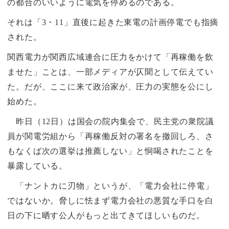
の都合のいいように電気を停めるのである。
それは「
3
・
11
」直後に起きた東電の計画停電でも指摘
された。
関西電力が関西広域連合に圧力をかけて「再稼働を飲
ませた」ことは、一部メディアが仄聞として伝えてい
た。だが、ここに来て政治家が、圧力の実態を公にし
始めた。
昨日（
12
日）は国会の院内集会で、民主党の衆院議
員が関電労組から「再稼働反対の署名を撤回しろ、さ
もなくば次の選挙は推薦しない」と恫喝されたことを
暴露している。
「ナントカに刃物」というが、「電力会社に停電」
ではないか。脅しに怯まず電力会社の悪質な手口を白
日の下に晒す公人がもっと出てきてほしいものだ。