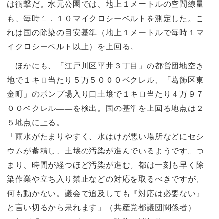
は衝撃だ。水元公園では、地上１メートルの空間線量
も、毎時１．１０マイクロシーベルトを測定した。こ
れは国の除染の目安基準（地上１メートルで毎時１マ
イクロシーベルト以上）を上回る。
ほかにも、「江戸川区平井３丁目」の都営団地空き
地で１キロ当たり５万５０００ベクレル、「葛飾区東
金町」のポンプ場入り口土壌で１キロ当たり４万９７
００ベクレル――を検出。国の基準を上回る地点は２
５地点に上る。
「雨水がたまりやすく、水はけが悪い場所などにセシ
ウムが蓄積し、土壌の汚染が進んでいるようです。つ
まり、時間が経つほど汚染が進む。都は一刻も早く除
染作業や立ち入り禁止などの対応を取るべきですが、
何も動かない。議会で追及しても『対応は必要ない』
と言い切るから呆れます」（共産党都議団関係者）