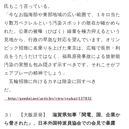
氏もこう言っている。
「今なお臨海部や東部地域の広い範囲で、１キロ当た
り数万ベクレルという汚染スポットの散在が確かめら
れた。公衆の被曝（ひばく）線量を極力抑えるという
見地から、行政の早急な対応を望んでいます。オリン
ピック招致に名乗りを上げた東京は、広報で長所・利
点をうたうだけではなく、福島原発事故による放射能
汚染の実態も包み隠さず示すべきです。それこそがフ
ェアプレーの精神でしょう」
五輪招致に向けるカネは除染に回すべき
だ。
http://gendai.net/articles/view/syakai/137032
３） 【大飯原発】
滋賀県知事「関電、国、企業か
ら脅された」、日本外国特派員協会での会見で暴露