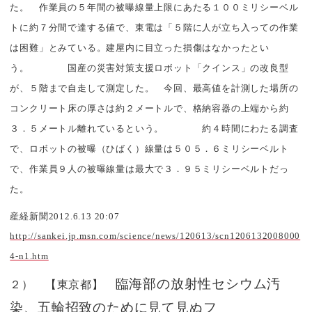
た。 作業員の５年間の被曝線量上限にあたる１００ミリシーベル
トに約７分間で達する値で、東電は「５階に人が立ち入っての作業
は困難」とみている。建屋内に目立った損傷はなかったとい
う。 国産の災害対策支援ロボット「クインス」の改良型
が、５階まで自走して測定した。 今回、最高値を計測した場所の
コンクリート床の厚さは約２メートルで、格納容器の上端から約
３．５メートル離れているという。 約４時間にわたる調査
で、ロボットの被曝（ひばく）線量は５０５．６ミリシーベルト
で、作業員９人の被曝線量は最大で３．９５ミリシーベルトだっ
た。
産経新聞
2012.6.13 20:07
http://sankei.jp.msn.com/science/news/120613/scn1206132008000
4-n1.htm
臨海部の放射性セシウム汚
２） 【東京都】
染、五輪招致のために見て見ぬフ