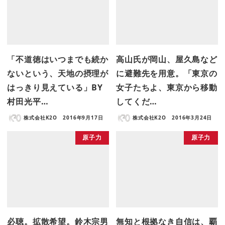
「不道徳はいつまでも続か
高山氏が岡山、屋久島など
ないという、天地の摂理が
に避難先を用意。「東京の
はっきり見えている」BY
女子たちよ、東京から移動
村田光平…
してくだ…
株式会社K2O
2016年9月17日
株式会社K2O
2016年3月24日
原子力
原子力
必聴。拡散希望。鈴木宗男
無知と根拠なき自信は、覇