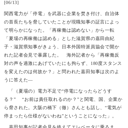
[06/13]
関西電力が「停電」を武器に企業を焚き付け、自治体
の首長たちを脅していたことが現職知事の証言によっ
て明らかになった。「再稼働は認めない」から一転
「夏場の再稼働は認める」とした滋賀県の嘉田由紀
子・滋賀県知事がきょう、日本外国特派員協会で開か
れた記者会見で暴露した。 海外記者から「再稼働反
対の声を過激にあげていたにも拘らず、
180
度スタンス
を変えたのは何故か？」と問われた嘉田知事は次のよ
うに答えた―
「（夏場の）電力不足で“停電になったらどうす
る？” “お前は責任取れるのか？”と関電、国、企業か
ら脅された。大阪の橋下（徹）さんとも話し、“電気が
停まったら仕様がないわね”ということになった」。
嘉田知事が記者会見を終えてエレベータに乗るま