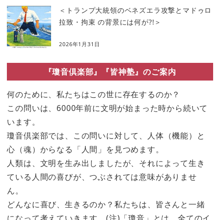
＜トランプ大統領のベネズエラ攻撃とマドゥロ
拉致・拘束 の背景には何が?!＞
2026年1月31日
『瓊音倶楽部』『皆神塾』のご案内
何のために、私たちはこの世に存在するのか？
この問いは、6000年前に文明が始まった時から続いて
います。
瓊音倶楽部では、この問いに対して、人体（機能）と
心（魂）からなる「人間」を見つめます。
人類は、文明を生み出しましたが、それによって生き
ている人間の喜びが、つぶされては意味がありませ
ん。
どんなに喜び、生きるのか？私たちは、皆さんと一緒
になって考えていきます。(注)「瓊音」とは、全てのイ