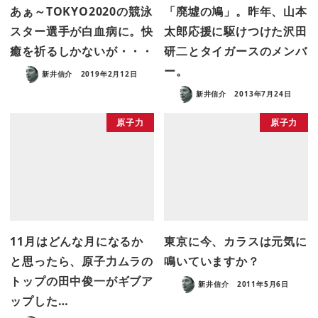
あぁ～TOKYO2020の競泳
「廃墟の鳩」。昨年、山本
スター選手が白血病に。快
太郎応援に駆けつけた沢田
癒を祈るしかないが・・・
研二とタイガースのメンバ
ー。
新井信介
2019年2月12日
新井信介
2013年7月24日
原子力
原子力
11月はどんな月になるか
東京に今、カラスは元気に
と思ったら、原子力ムラの
鳴いていますか？
トップの田中俊一がギブア
新井信介
2011年5月6日
ップした…