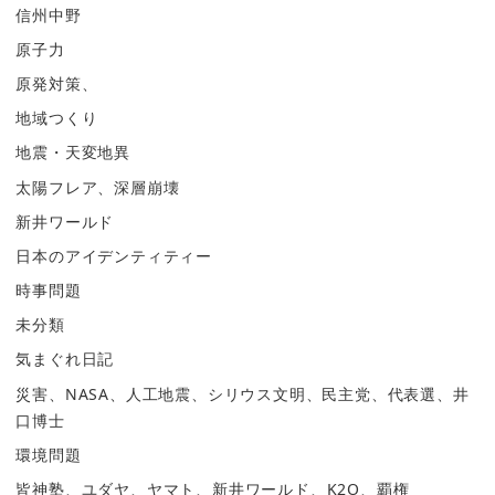
信州中野
原子力
原発対策、
地域つくり
地震・天変地異
太陽フレア、深層崩壊
新井ワールド
日本のアイデンティティー
時事問題
未分類
気まぐれ日記
災害、NASA、人工地震、シリウス文明、民主党、代表選、井
口博士
環境問題
皆神塾、ユダヤ、ヤマト、新井ワールド、K2O、覇権