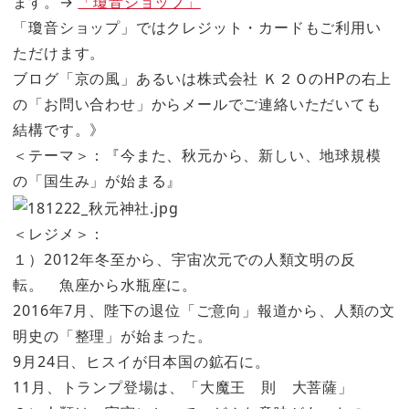
ます。→
「瓊音ショップ」
「瓊音ショップ」ではクレジット・カードもご利用い
ただけます。
ブログ「京の風」あるいは株式会社 Ｋ２ＯのHPの右上
の「お問い合わせ」からメールでご連絡いただいても
結構です。》
＜テーマ＞：『今また、秋元から、新しい、地球規模
の「国生み」が始まる』
＜レジメ＞：
１）2012年冬至から、宇宙次元での人類文明の反
転。 魚座から水瓶座に。
2016年7月、陛下の退位「ご意向」報道から、人類の文
明史の「整理」が始まった。
9月24日、ヒスイが日本国の鉱石に。
11月、トランプ登場は、「大魔王 則 大菩薩」