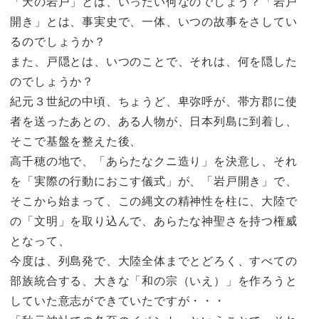
「天の岩戸」とは、いったい何なのでしょう？「岩戸
開き」とは、事実史で、一体、いつの故事をさしてい
るのでしょうか？
また、戸隠とは、いつのことで、それは、何を隠した
のでしょうか？
紀元３世紀の中頃、ちょうど、卑弥呼が、帯方郡に使
者を送ったあとの、ある人物が、日本列島に到着し、
そこで基盤を整えた後、
高千穂の地で、「あらたなクニ造り」を決意し、それ
を「実際の行動におこす儀式」が、「岩戸開き」で、
そこから始まって、この縄文の精神性を柱に、大陸で
の「文明」を取り込んで、あらたな神聖さを持つ権威
となって、
今度は、列島発で、大陸全体までとどろく、すべての
部族統合する、大きな「和の宗（いえ）」を作ろうと
していた意志ができていたですが・・・