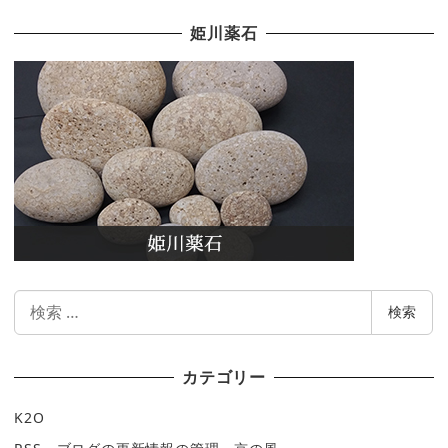
姫川薬石
検
検索
索
カテゴリー
K2O