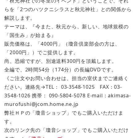
「秋元神社での冬至のイベント」ということで、それ
らを「2つのハツクニシラスと秋元神社」との関係から
解説します。
テーマは、『今また、秋元から、新しい、地球規模の
「国生み」が始まる』
販売価格は、「4000円」（瓊音倶楽部会の方は、
「2000円」）でご提供します。
尚、恐縮ですが、別途送料300円を頂戴します。
全編で、2時間54分（174分）の長編DVDです。
《ご注文やお問い合わせは、担当の室伏までご連絡く
ださい。連絡先→TEL： 03-3548-1025 FAX：03-
3548-1026 携帯： 090-5804-5078 E-mail：akimasa-
murofushi@jcom.home.ne.jp
弊社ＨＰの「瓊音ショップ」でもご購入いただけま
す。
次のリンク先の「瓊音ショップ」でもご購入いただけ