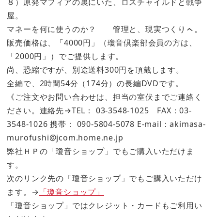
８）原発マフィアの裏にいた、ロスチャイルドと戦争
屋。
マネーを何に使うのか？ 管理と、現実つくりㇸ。
販売価格は、「4000円」（瓊音倶楽部会員の方は、
「2000円」）でご提供します。
尚、恐縮ですが、別途送料300円を頂戴します。
全編で、2時間54分（174分）の長編DVDです。
《ご注文やお問い合わせは、担当の室伏までご連絡く
ださい。連絡先→TEL： 03-3548-1025 FAX：03-
3548-1026 携帯： 090-5804-5078 E-mail：akimasa-
murofushi@jcom.home.ne.jp
弊社ＨＰの「瓊音ショップ」でもご購入いただけま
す。
次のリンク先の「瓊音ショップ」でもご購入いただけ
ます。→
「瓊音ショップ」
「瓊音ショップ」ではクレジット・カードもご利用い