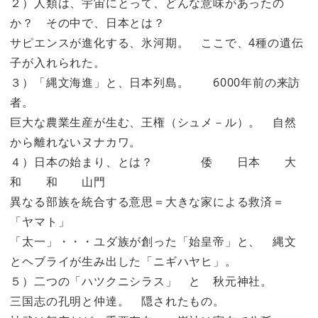
２）人類は、宇宙にとって、どんな意味があったの
か？ その中で、日本とは？
サピエンスが進化する、氷河期。 ここで、4種の遺伝
子が入れられた。
３）「縄文海進」と、日本列島。 6000年前の来訪
者。
巨大な農業生産が生む、王権（シュメ－ル）。 自然
から離れないヌナカワ。
４）日本の始まり、とは？ 倭 日本 大
和 和 山門
異なる部族を統合する意思＝大きな家による救済＝
「ヤマト」
「太一」・・・ユダ族が創った「始皇帝」と、 縄文
とヘブライが生み出した「ニギハヤヒ」。
５）二つの「ハツクニシラス」 と 秋元神社。
三国志の孔明と仲達。 隠されたもの。