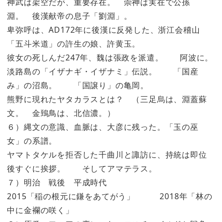
神武は架空だが、重要存在。 崇神は実在で公孫
淵。 後漢献帝の息子「劉淵」。
卑弥呼は、AD172年に後漢に反発した、浙江会稽山
「五斗米道」の許生の娘、許黄玉。
彼女の死しんだ247年、魏は張政を派遣。 阿波に。
淡路島の「イザナギ・イザナミ」伝説。 「国産
み」の沼島。 「国譲り」の亀岡。
熊野に現れたヤタカラスとは？ （三足烏は、淵蓋蘇
文。 金鵄鳥は、北信濃。）
６）縄文の意識、血脈は、大彦に残った。「玉の巫
女」の系譜。
ヤマトタケルを拒否した千曲川と諏訪に、持統は即位
後すぐに挨拶。 そしてアマテラス。
７）明治 戦後 平成時代
2015「稲の根元に鎌をあてがう」 2018年「林の
中に金襴の咲く」