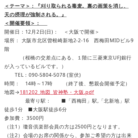
＜テーマ＞：『刈り取られる毒麦。裏の画策を消し、
天の摂理が強制される。』
＜開催要領＞：
開催日：12月2日(日)： ＜大阪で開催＞
場所： 大阪市北区曽根崎新地2-2-16 西梅田MIDビル9
階
（桜橋の交差点にある、１階に三菱東京UFJ銀行
が入っているビルです。）
TEL：090-5804-5078 (室伏)
時間： 14時～17時 （終了後、懇親会開催予定）
地図→
181202_地図_皆神塾・大阪.pdf
最寄り駅： ■「西梅田」駅,「北新地」駅
徒歩1分 ■大阪駅徒歩6分
参加費： 3500円
（注1）瓊音倶楽部会員の方は2500円となります。
（注2）会場のお席の関係から、参加ご希望の方は出来