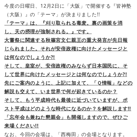
今度の日曜日、12月2日に「大阪」で開催する『皆神塾
（大阪）』の「テーマ」が決まりました!!
「テーマ」は、『刈り取られる毒麦。裏の画策を消
し、天の摂理が強制される。』です。
大嘗祭に関連する秋篠宮文仁親王の重大発言が先日報
じられました。それが安倍政権に向けたメッセージと
は何なのでしょうか?!
そして、皇室が、安倍政権のみならず日本国民に、そ
して世界に向けたメッセージとは何なのでしょうか?!
先にご案内のように、上記に加えて、「Ｑ情報」などの
解説も交えて、いま世界で何が起きているのか？
そして、もう平成時代も最後に近づいていますが、ポ
スト平成はどのような時代になるのか？を解説します!!
「忘年会も兼ねた懇親会」も開催しますので、ぜひご
来場ください!!
なお、今回の会場は、「西梅田」の会場となります。