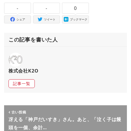
-
-
0
シェア
ツイート
ブックマーク
この記事を書いた人
株式会社K2O
記事一覧
古い投稿
冴える「神戸だいすき」さん。あと、「泣く子は饅
頭を一個、余計…