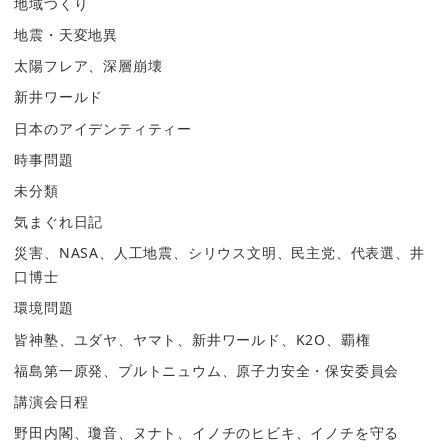
地域つくり
地震・天変地異
太陽フレア、深層崩壊
新井ワールド
日本のアイデンティティー
時事問題
未分類
気まぐれ日記
災害、NASA、人工地震、シリウス文明、民主党、代表選、井
口博士
環境問題
皆神塾、ユダヤ、ヤマト、新井ワールド、K2O、覇権
福島第一原発、プルトニュウム、原子力安全・保安委員会
講演会日程
野田内閣、瓊音、ヌナト、イノチのヒビキ、イノチを守る