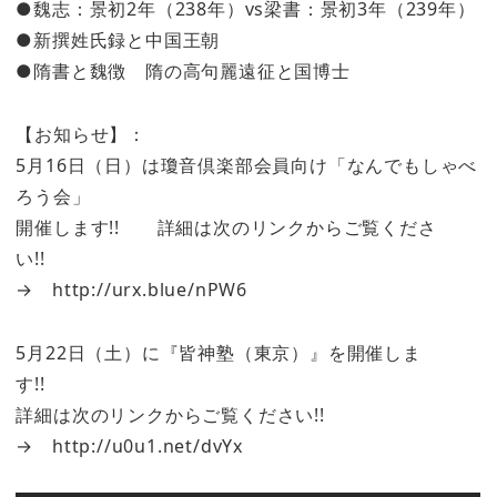
●魏志：景初2年（238年）vs梁書：景初3年（239年）
●新撰姓氏録と中国王朝
●隋書と魏徴 隋の高句麗遠征と国博士
【お知らせ】：
5月16日（日）は瓊音倶楽部会員向け「なんでもしゃべ
ろう会」
開催します!! 詳細は次のリンクからご覧くださ
い!!
→ http://urx.blue/nPW6
5月22日（土）に『皆神塾（東京）』を開催しま
す!!
詳細は次のリンクからご覧ください!!
→ http://u0u1.net/dvYx