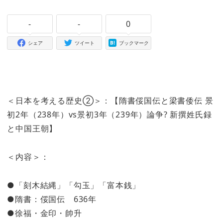
-
-
0
シェア
ツイート
ブックマーク
＜日本を考える歴史➁＞：【隋書俀国伝と梁書倭伝 景
初2年（238年）vs景初3年（239年）論争? 新撰姓氏録
と中国王朝】
＜内容＞：
●「刻木結縄」「勾玉」「富本銭」
●隋書：俀国伝 636年
●徐福・金印・帥升