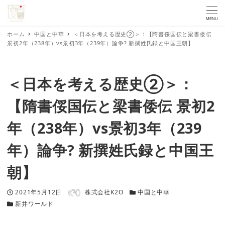
MENU
ホーム
中国と中華
＜日本を考える歴史➁＞：【隋書俀国伝と梁書倭伝
景初2年（238年）vs景初3年（239年）論争? 新撰姓氏録と中国王朝】
＜日本を考える歴史➁＞：
【隋書俀国伝と梁書倭伝 景初2
年（238年）vs景初3年（239
年）論争? 新撰姓氏録と中国王
朝】
著者
投稿日
カテゴリー
2021年5月12日
株式会社K2O
中国と中華
カテゴリー
新井ワールド