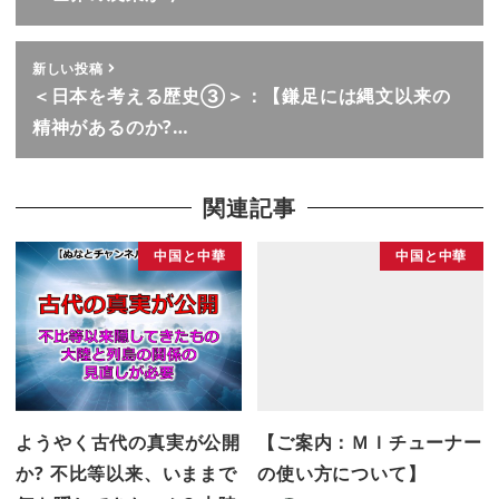
新しい投稿
＜日本を考える歴史③＞：【鎌足には縄文以来の
精神があるのか?…
関連記事
中国と中華
中国と中華
ようやく古代の真実が公開
【ご案内：ＭＩチューナー
か? 不比等以来、いままで
の使い方について】