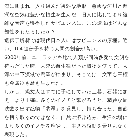
海に囲まれ、入り組んだ複雑な地形。急峻な河川と湿
潤な空気は豊かな植生を生んだ。旧人に比してより複
雑な音声を獲得したサピエンスに、この環境はどんな
知性をもたらしたか？
遺伝子解析では現代日本人にはサピエンスの原種に近
い、D４遺伝子を持つ人間の割合が高い。
6000年前、ユーラシア各地で人類が同時多発で文明を
持ちだした時、大陸の自生種だった穀物を使って、大
河の中下流域で農業が始まり、そこでは、文字も王権
も金属器も暦も生まれた。
しかし、縄文人はすでに手にしていた土器、石器に加
え、より正確に多くのイノチと繋がろうと、精妙な周
波数を出す鉱物「翡翠」を発見し、持ち合った。自然
を切り取るのではなく、自然に溶け込み、生活の場に
より多くのイノチを増やし、生きる感動を曇りもなく
表現した。