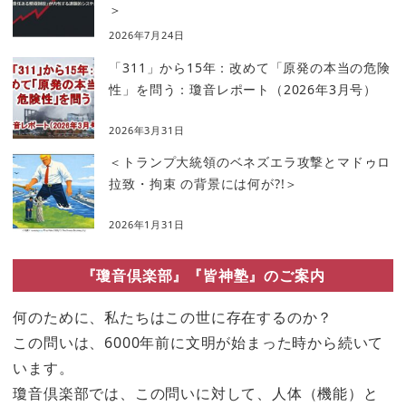
＞
2026年7月24日
「311」から15年：改めて「原発の本当の危険
性」を問う：瓊音レポート（2026年3月号）
2026年3月31日
＜トランプ大統領のベネズエラ攻撃とマドゥロ
拉致・拘束 の背景には何が?!＞
2026年1月31日
『瓊音倶楽部』『皆神塾』のご案内
何のために、私たちはこの世に存在するのか？
この問いは、6000年前に文明が始まった時から続いて
います。
瓊音倶楽部では、この問いに対して、人体（機能）と