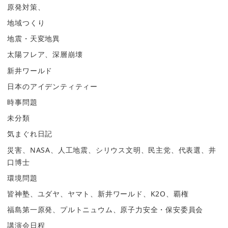
原発対策、
地域つくり
地震・天変地異
太陽フレア、深層崩壊
新井ワールド
日本のアイデンティティー
時事問題
未分類
気まぐれ日記
災害、NASA、人工地震、シリウス文明、民主党、代表選、井
口博士
環境問題
皆神塾、ユダヤ、ヤマト、新井ワールド、K2O、覇権
福島第一原発、プルトニュウム、原子力安全・保安委員会
講演会日程