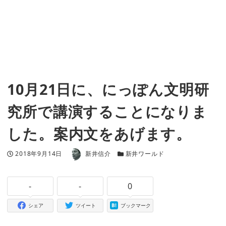
10月21日に、にっぽん文明研
究所で講演することになりま
した。案内文をあげます。
著者
投稿日
カテゴリー
2018年9月14日
新井信介
新井ワールド
-
-
0
シェア
ツイート
ブックマーク