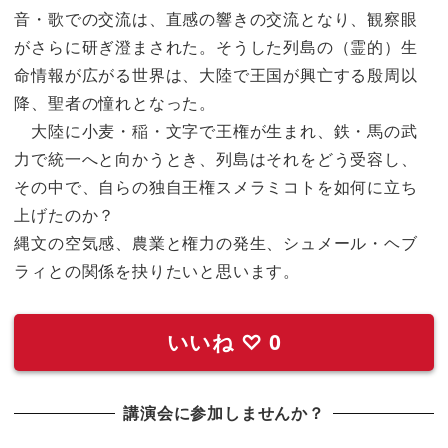
音・歌での交流は、直感の響きの交流となり、観察眼
がさらに研ぎ澄まされた。そうした列島の（霊的）生
命情報が広がる世界は、大陸で王国が興亡する殷周以
降、聖者の憧れとなった。
大陸に小麦・稲・文字で王権が生まれ、鉄・馬の武
力で統一へと向かうとき、列島はそれをどう受容し、
その中で、自らの独自王権スメラミコトを如何に立ち
上げたのか？
縄文の空気感、農業と権力の発生、シュメール・ヘブ
ラィとの関係を抉りたいと思います。
いいね
♡
0
講演会に参加しませんか？