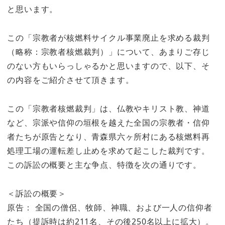
と思います。
この「宗教者が核燃料サイクル事業廃止を求める裁判
（略称：宗教者核燃裁判）」について、あまりご存じ
のない方もいらっしゃるかと思いますので、以下、そ
の内容をご紹介させて頂きます。
この「宗教者核燃裁判」は、仏教やキリスト教、神道
など、宗派や信仰の垣根を越えた全国の宗教者・信仰
者たちが原告となり、青森県六ヶ所村にある核燃料再
処理工場の運転差し止めを求めて起こした裁判です。
この訴訟の概要と主な争点、特徴を次の通りです。
＜訴訟の概要＞
原告： 全国の僧侶、牧師、神職、および一人の信仰者
たち（提訴時は約211名、その後250名以上に拡大）。