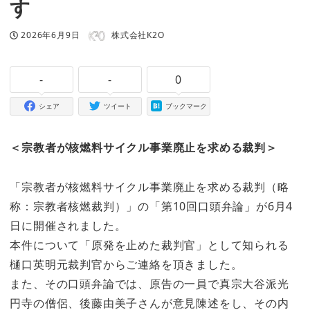
す
著者
投稿日
2026年6月9日
株式会社K2O
-
-
0
シェア
ツイート
ブックマーク
＜宗教者が核燃料サイクル事業廃止を求める裁判＞
「宗教者が核燃料サイクル事業廃止を求める裁判（略
称：宗教者核燃裁判）」の「第10回口頭弁論」が6月4
日に開催されました。
本件について「原発を止めた裁判官」として知られる
樋口英明元裁判官からご連絡を頂きました。
また、その口頭弁論では、原告の一員で真宗大谷派光
円寺の僧侶、後藤由美子さんが意見陳述をし、その内