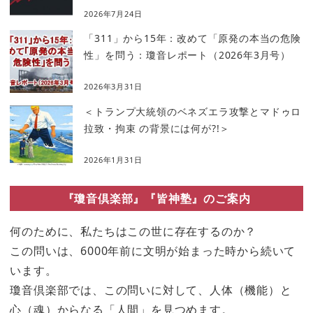
2026年7月24日
「311」から15年：改めて「原発の本当の危険
性」を問う：瓊音レポート（2026年3月号）
2026年3月31日
＜トランプ大統領のベネズエラ攻撃とマドゥロ
拉致・拘束 の背景には何が?!＞
2026年1月31日
『瓊音倶楽部』『皆神塾』のご案内
何のために、私たちはこの世に存在するのか？
この問いは、6000年前に文明が始まった時から続いて
います。
瓊音倶楽部では、この問いに対して、人体（機能）と
心（魂）からなる「人間」を見つめます。