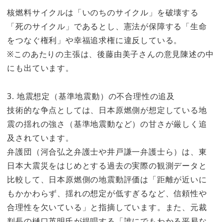
核燃料サイクルは「いのちのサイクル」を破壊する
「死のサイクル」であるとし、憲法が保障する「生命
をつなぐ権利」や幸福追求権に違反している。
※このあたりの主張は、後藤由美子さんの意見陳述の中
にも出ています。
3. 地震想定（基準地震動）の不合理性の追及
技術的な争点としては、日本原燃側が想定している地
震の揺れの強さ（基準地震動など）の甘さが厳しく追
及されています。
弁護団（河合弘之弁護士や井戸謙一弁護士ら）は、東
日本大震災をはじめとする過去の実際の観測データと
比較して、日本原燃側の地震動評価は「距離が近いに
もかかわらず、揺れの想定が低すぎるなど、信頼性や
合理性を欠いている」と指摘しています。また、元裁
判長の樋口英明氏が提唱する「誰にでもわかる平易な