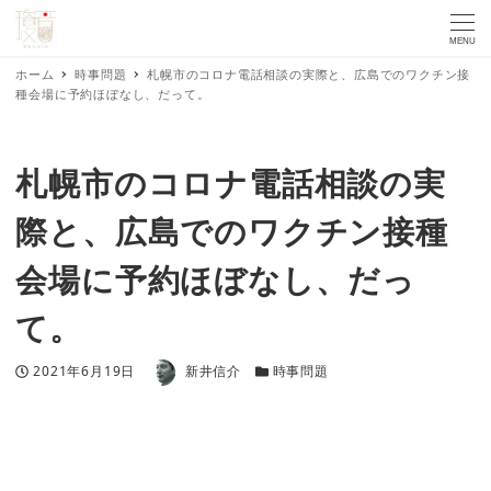
MENU
ホーム
時事問題
札幌市のコロナ電話相談の実際と、広島でのワクチン接
種会場に予約ほぼなし、だって。
札幌市のコロナ電話相談の実
際と、広島でのワクチン接種
会場に予約ほぼなし、だっ
て。
著者
投稿日
カテゴリー
2021年6月19日
新井信介
時事問題