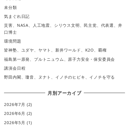
未分類
気まぐれ日記
災害、NASA、人工地震、シリウス文明、民主党、代表選、井
口博士
環境問題
皆神塾、ユダヤ、ヤマト、新井ワールド、K2O、覇権
福島第一原発、プルトニュウム、原子力安全・保安委員会
講演会日程
野田内閣、瓊音、ヌナト、イノチのヒビキ、イノチを守る
月別アーカイブ
2026年7月
(2)
2026年6月
(2)
2026年5月
(1)