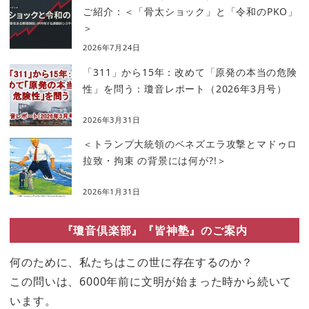
ご紹介：＜「骨太ショック」と「令和のPKO」
＞
2026年7月24日
「311」から15年：改めて「原発の本当の危険
性」を問う：瓊音レポート（2026年3月号）
2026年3月31日
＜トランプ大統領のベネズエラ攻撃とマドゥロ
拉致・拘束 の背景には何が?!＞
2026年1月31日
『瓊音倶楽部』『皆神塾』のご案内
何のために、私たちはこの世に存在するのか？
この問いは、6000年前に文明が始まった時から続いて
います。