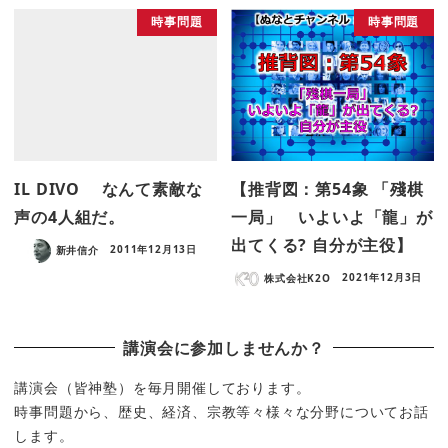
時事問題
時事問題
IL DIVO なんて素敵な
【推背図：第54象 「殘棋
声の4人組だ。
一局」 いよいよ「龍」が
出てくる? 自分が主役】
新井信介
2011年12月13日
株式会社K2O
2021年12月3日
講演会に参加しませんか？
講演会（皆神塾）を毎月開催しております。
時事問題から、歴史、経済、宗教等々様々な分野についてお話
します。