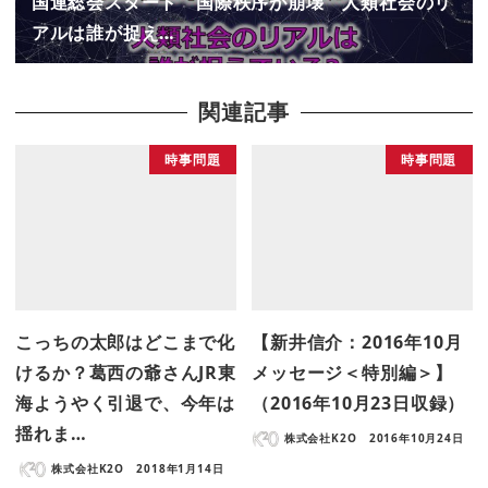
国連総会スタート 国際秩序が崩壊 人類社会のリ
アルは誰が捉え…
関連記事
時事問題
時事問題
こっちの太郎はどこまで化
【新井信介：2016年10月
けるか？葛西の爺さんJR東
メッセージ＜特別編＞】
海ようやく引退で、今年は
（2016年10月23日収録）
揺れま…
株式会社K2O
2016年10月24日
株式会社K2O
2018年1月14日