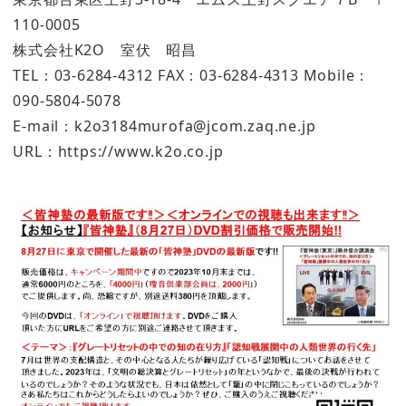
110-0005
株式会社K2O 室伏 昭昌
TEL：03-6284-4312 FAX：03-6284-4313 Mobile：
090-5804-5078
E-mail：k2o3184murofa@jcom.zaq.ne.jp
URL：https://www.k2o.co.jp