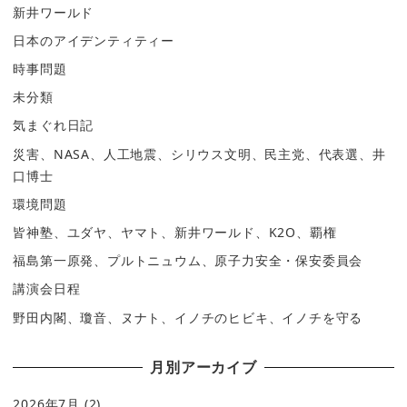
新井ワールド
日本のアイデンティティー
時事問題
未分類
気まぐれ日記
災害、NASA、人工地震、シリウス文明、民主党、代表選、井
口博士
環境問題
皆神塾、ユダヤ、ヤマト、新井ワールド、K2O、覇権
福島第一原発、プルトニュウム、原子力安全・保安委員会
講演会日程
野田内閣、瓊音、ヌナト、イノチのヒビキ、イノチを守る
月別アーカイブ
2026年7月
(2)