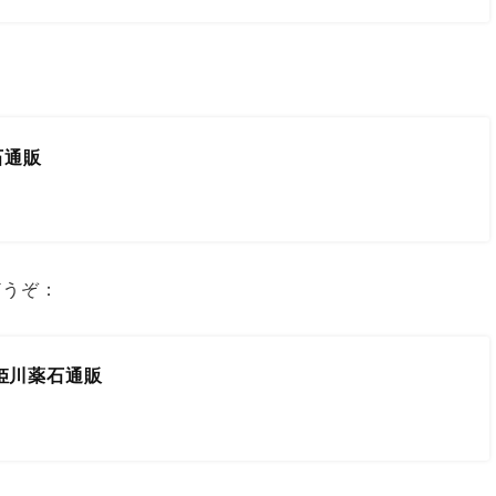
石通販
どうぞ：
、姫川薬石通販