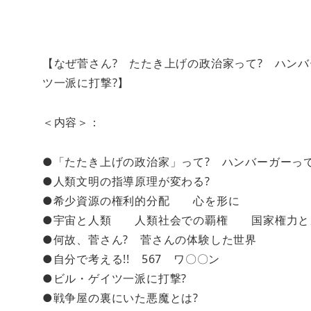
【なぜ菅さん? たたき上げの政治家って? ハンバ
ツ一派に打撃?】
＜内容＞：
●「たたき上げの政治家」って? ハンバーガーって
●人類文明の指導原理が変わる?
●希少資源の権利的分配 心を形に
●宇宙と人類 人類社会での覇権 国家権力と
●何故、菅さん? 菅さんの体験した世界
●自分で考える!! 567 ワ〇〇ン
●ビル・ゲイツ一派に打撃?
●戦争屋の裏にいた悪魔とは?