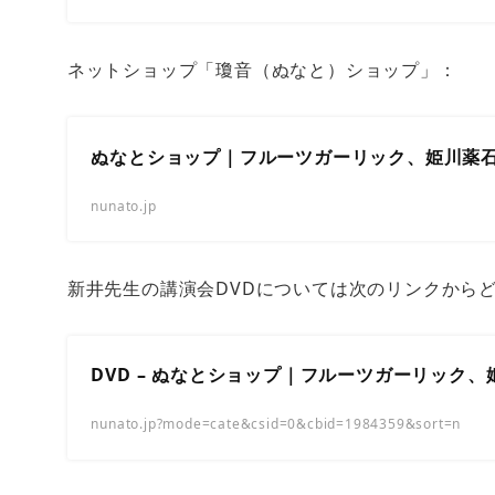
ネットショップ「瓊音（ぬなと）ショップ」：
ぬなとショップ｜フルーツガーリック、姫川薬
nunato.jp
新井先生の講演会DVDについては次のリンクから
DVD – ぬなとショップ｜フルーツガーリック
nunato.jp?mode=cate&csid=0&cbid=1984359&sort=n