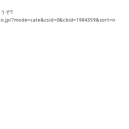
ぞ!!
?mode=cate&csid=0&cbid=1984359&sort=n