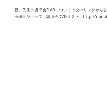
新井先生の講演会DVDについては次のリンクからどう
→瓊音ショップ：講演会DVDリスト http://nunato.jp/