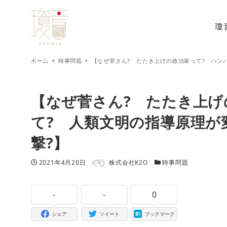
瓊
ホーム
時事問題
【なぜ菅さん? たたき上げの政治家って? ハン
【なぜ菅さん? たたき上げ
て? 人類文明の指導原理が
撃?】
著者
投稿日
カテゴリー
2021年4月20日
株式会社K2O
時事問題
-
-
0
シェア
ツイート
ブックマーク