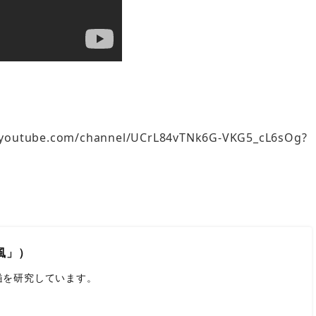
ube.com/channel/UCrL84vTNk6G-VKG5_cL6sOg?
風」）
髄を研究しています。