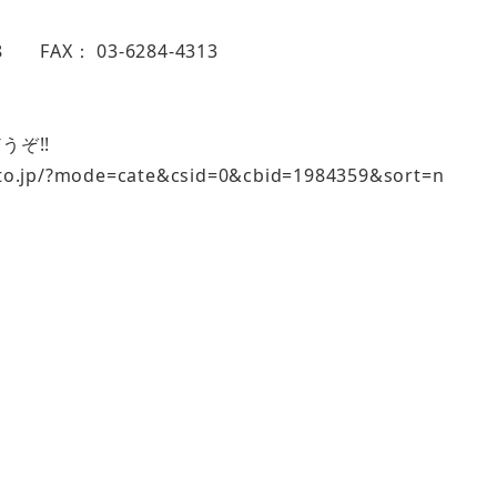
B
 FAX： 03-6284-4313
ぞ!!
?mode=cate&csid=0&cbid=1984359&sort=n