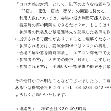
「コロナ感染対策」として、以下のような措置を取
・『3密』（密集・密接・密閉）の回避に努める。
・利用人数については、会場の最大利用可能人数の
（着席時の席の間隔をできるだけ２ｍ、もしくは１
・参加者の氏名及び緊急連絡先を記載した名簿を作
に提供される可能性がありますことご理解ください
・参加される方は、講演会開催中はマスクの着用、
・会場の扉や窓を随時開放し、エアコン稼働中であ
・参加者の方は、大声での発声、対面し、近接した
・参加される方は、手洗いや手指消毒の徹底をお願
その他何かご不明なことなどございましたら、ご遠慮なく
あるいは株式会社Ｋ２Ｏ（TEL：03-6284-4312 F
よろしくお願いいたします。
＜連絡先＞： 株式会社Ｋ2Ｏ 室伏昭昌