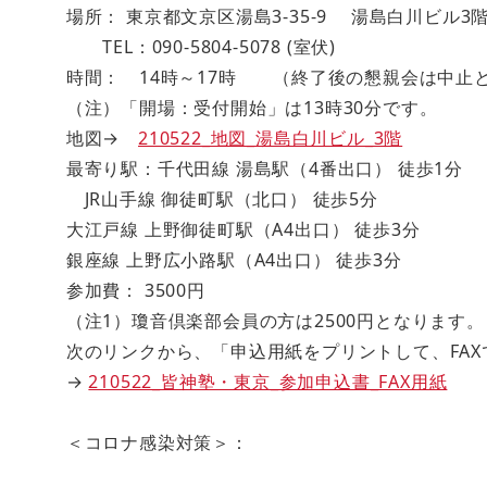
場所： 東京都文京区湯島3-35-9 湯島白川ビル3
TEL：090-5804-5078 (室伏)
時間： 14時～17時 （終了後の懇親会は中止
（注）「開場：受付開始」は13時30分です。
地図→
210522_地図_湯島白川ビル_3階
最寄り駅：千代田線 湯島駅（4番出口） 徒歩1分
JR山手線 御徒町駅（北口） 徒歩5分
大江戸線 上野御徒町駅（A4出口） 徒歩3分
銀座線 上野広小路駅（A4出口） 徒歩3分
参加費： 3500円
（注1）瓊音倶楽部会員の方は2500円となります。
次のリンクから、「申込用紙をプリントして、FA
→
210522_皆神塾・東京_参加申込書_FAX用紙
＜コロナ感染対策＞：