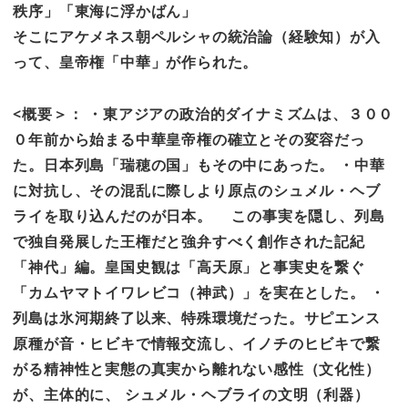
秩序」「東海に浮かばん」
そこにアケメネス朝ペルシャの統治論（経験知）が入
って、皇帝権「中華」が作られた。
<概要＞： ・東アジアの政治的ダイナミズムは、３００
０年前から始まる中華皇帝権の確立とその変容だっ
た。日本列島「瑞穂の国」もその中にあった。 ・中華
に対抗し、その混乱に際しより原点のシュメル・ヘブ
ライを取り込んだのが日本。 この事実を隠し、列島
で独自発展した王権だと強弁すべく創作された記紀
「神代」編。皇国史観は「高天原」と事実史を繋ぐ
「カムヤマトイワレビコ（神武）」を実在とした。 ・
列島は氷河期終了以来、特殊環境だった。サピエンス
原種が音・ヒビキで情報交流し、イノチのヒビキで繋
がる精神性と実態の真実から離れない感性（文化性）
が、主体的に、 シュメル・ヘブライの文明（利器）