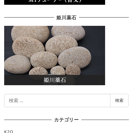
姫川薬石
検
検索
索
カテゴリー
K2O