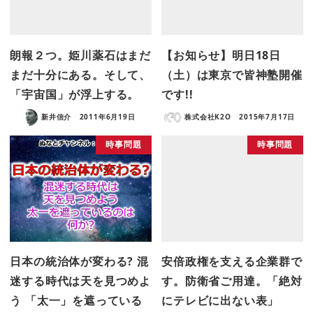
朗報２つ。姫川薬石はまだ
【お知らせ】明日18日
まだ十分にある。そして、
（土）は東京で皆神塾開催
「宇宙国」が浮上する。
です!!
新井信介
2011年6月19日
株式会社K2O
2015年7月17日
時事問題
時事問題
日本の統治体が変わる? 混
安倍政権を支える企業群で
迷する時代は天を見つめよ
す。防衛省ご用達。「絶対
う 「太一」を遮っている
にテレビに出ない表」