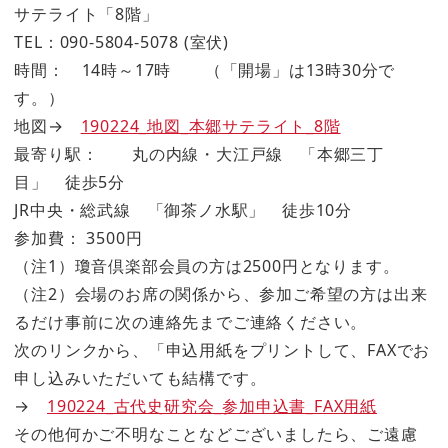
サテライト「8階」
TEL：090-5804-5078 (室伏)
時間： 14時～17時 （「開場」は13時30分で
す。）
地図→
190224_地図_本郷サテライト_8階
最寄り駅： 丸の内線・大江戸線 「本郷三丁
目」 徒歩5分
JR中央・総武線 「御茶ノ水駅」 徒歩10分
参加費： 3500円
（注1）瓊音倶楽部会員の方は2500円となります。
（注2）会場のお席の関係から、参加ご希望の方は出来
るだけ事前に次の連絡先までご連絡ください。
次のリンクから、「申込用紙をプリントして、FAXでお
申し込みいただいても結構です。
→
190224_古代史研究会_参加申込書_FAX用紙
その他何かご不明なことなどございましたら、ご遠慮