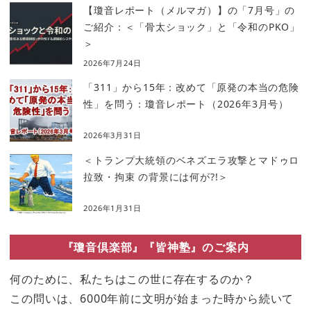
【瓊音レポート（メルマガ）】の「7月号」の
ご紹介：＜「骨太ショック」と「令和のPKO」
＞
2026年7月24日
「311」から15年：改めて「原発の本当の危険
性」を問う：瓊音レポート（2026年3月号）
2026年3月31日
＜トランプ大統領のベネズエラ攻撃とマドゥロ
拉致・拘束 の背景には何が?!＞
2026年1月31日
『瓊音倶楽部』『皆神塾』のご案内
何のために、私たちはこの世に存在するのか？
この問いは、6000年前に文明が始まった時から続いて