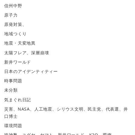
信州中野
原子力
原発対策、
地域つくり
地震・天変地異
太陽フレア、深層崩壊
新井ワールド
日本のアイデンティティー
時事問題
未分類
気まぐれ日記
災害、NASA、人工地震、シリウス文明、民主党、代表選、井
口博士
環境問題
皆神塾、ユダヤ、ヤマト、新井ワールド、K2O、覇権