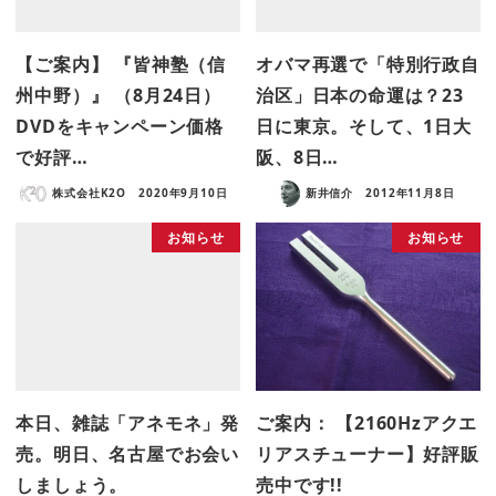
【ご案内】 『皆神塾（信
オバマ再選で「特別行政自
州中野）』 （8月24日）
治区」日本の命運は？23
DVDをキャンペーン価格
日に東京。そして、1日大
で好評…
阪、8日…
株式会社K2O
2020年9月10日
新井信介
2012年11月8日
お知らせ
お知らせ
本日、雑誌「アネモネ」発
ご案内： 【2160Hzアクエ
売。明日、名古屋でお会い
リアスチューナー】好評販
しましょう。
売中です!!