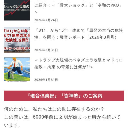
ご紹介：＜「骨太ショック」と「令和のPKO」
＞
2026年7月24日
「311」から15年：改めて「原発の本当の危険
性」を問う：瓊音レポート（2026年3月号）
2026年3月31日
＜トランプ大統領のベネズエラ攻撃とマドゥロ
拉致・拘束 の背景には何が?!＞
2026年1月31日
『瓊音倶楽部』『皆神塾』のご案内
何のために、私たちはこの世に存在するのか？
この問いは、6000年前に文明が始まった時から続いて
います。