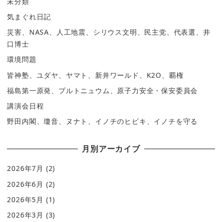
未分類
気まぐれ日記
災害、NASA、人工地震、シリウス文明、民主党、代表選、井
口博士
環境問題
皆神塾、ユダヤ、ヤマト、新井ワールド、K2O、覇権
福島第一原発、プルトニュウム、原子力安全・保安委員会
講演会日程
野田内閣、瓊音、ヌナト、イノチのヒビキ、イノチを守る
月別アーカイブ
2026年7月
(2)
2026年6月
(2)
2026年5月
(1)
2026年3月
(3)