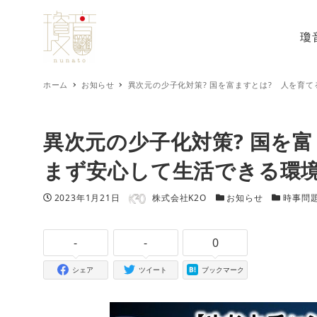
瓊
ホーム
お知らせ
異次元の少子化対策? 国を富ますとは? 人を育
異次元の少子化対策? 国を
まず安心して生活できる環
著者
投稿日
カテゴリー
カテゴリー
2023年1月21日
株式会社K2O
お知らせ
時事問
-
-
0
シェア
ツイート
ブックマーク