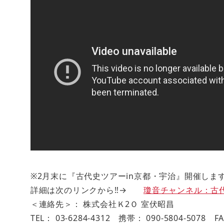
※2月末に『古代史ツアーin京都・宇治』開催します
詳細は次のリンクから‼→
瓊音チャンネル：古
＜連絡先＞： 株式会社Ｋ2Ｏ 室伏昭昌
TEL： 03-6284-4312 携帯： 090-5804-5078 FA