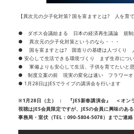
【異次元の少子化対策? 国を富ますとは? 人を育
● ダボス会議始まる 日本の経済再生議論 規制
● 異次元の少子化対策というのなら・・・
● 国を富ますとは? 国造りの基礎は人づくり 
● 安心して生活できる環境づくり まず生存につ
● 軍備よりも安心して生活、子供を育てたいと
● 制度立案の前 現実の変化は速い フラワーオ
● 1月28日はJESでライブの講演会を行います
※1月28日（土） ： 『JES新春講演会』 ＜オ
視聴はJES会員限定ですが、JESの会員に興味のあ
事務局・室伏（TEL：090-5804-5078）まで