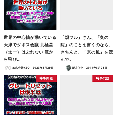
世界の中心軸が動いている
「煩フル」さん、「奥の
天津でダボス会議 北極星
院」のことを書くのなら、
（太一）はぶれない 籠か
きちんと、「京の風」を読
ら飛び…
んで。
株式会社K2O
2023年6月29日
新井信介
2014年8月28日
時事問題
時事問題