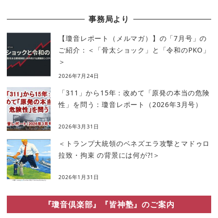
事務局より
【瓊音レポート（メルマガ）】の「7月号」の
ご紹介：＜「骨太ショック」と「令和のPKO」
＞
2026年7月24日
「311」から15年：改めて「原発の本当の危険
性」を問う：瓊音レポート（2026年3月号）
2026年3月31日
＜トランプ大統領のベネズエラ攻撃とマドゥロ
拉致・拘束 の背景には何が?!＞
2026年1月31日
『瓊音倶楽部』『皆神塾』のご案内