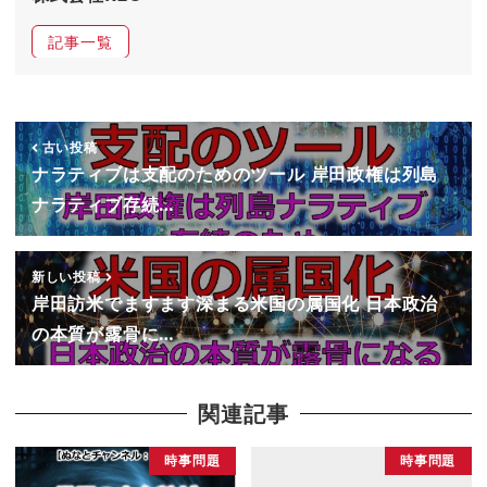
記事一覧
古い投稿
ナラティブは支配のためのツール 岸田政権は列島
ナラティブ存続…
新しい投稿
岸田訪米でますます深まる米国の属国化 日本政治
の本質が露骨に…
関連記事
時事問題
時事問題