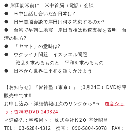
● 岸田訪米前に 米中首脳（電話）会談
● 米中は話し合いだが日本は?
● 日米首脳会談で岸田は何を約束するのか?
● 台湾で早朝に地震 岸田首相は迅速支援を表明 台
湾の味方?
● 「ヤマト」の意味は?
● ウクライナ問題 イスラエル問題
戦乱を求めるものと 平和を求めるもの
● 日本から世界に平和を語りかけよう
【お知らせ】『皆神塾（東京）』（3月24日）DVD好評
販売中です!!
お申し込み・詳細情報は次のリンクから‼→
瓊音ショ
ッ：皆神塾DVD 240324
＜連絡先：事務局＞： 株式会社Ｋ2Ｏ 室伏昭昌
TEL： 03-6284-4312 携帯： 090-5804-5078 FAX：