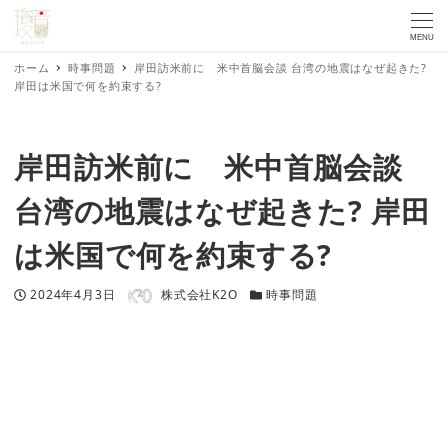
MENU
ホーム
時事問題
岸田訪米前に 米中首脳会談 台湾の地震はなぜ起きた?
岸田は米国で何を約束する?
岸田訪米前に 米中首脳会談
台湾の地震はなぜ起きた? 岸田
は米国で何を約束する?
著者
投稿日
カテゴリー
2024年4月3日
株式会社K2O
時事問題