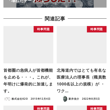
「壊れたテープレ…
関連記事
時事問題
時事問題
首都圏の急病人が首都機能
北海道内ではとても有名な
を止める・・・。これが、
医療法人の理事長（職員数
年明けに爆発的に加速しま
1000名以上の規模）が ・
す。
ワク…
株式会社K2O
2015年12月4日
新井信介
2022年8月5日
時事問題
時事問題