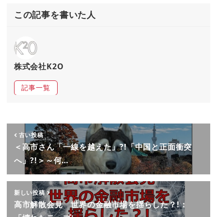
この記事を書いた人
株式会社K2O
記事一覧
古い投稿
＜高市さん「一線を越えた」?!「中国と正面衝突
へ」?!＞～何…
新しい投稿
高市解散会見 世界の金融市場を揺らした？!：