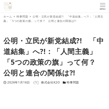
MENU
ホーム
時事問題
公明・立民が新党結成?! 「中道結集」へ?!：「人間主
義」「5つの政策の旗」って何？ 公明と連合の関係は?!
公明・立民が新党結成?! 「中
道結集」へ?!：「人間主義」
「5つの政策の旗」って何？
公明と連合の関係は?!
著者
投稿日
カテゴリー
2026年1月16日
株式会社K2O
時事問題