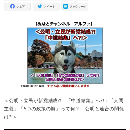
シェア
ツイート
ブックマーク
＜公明・立民が新党結成?! 「中道結集」へ?!：「人間
主義」「5つの政策の旗」って何？ 公明と連合の関係
は?!＞