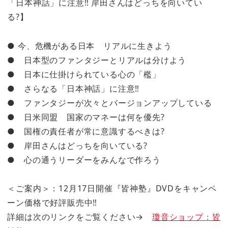
「日本神話」に注意‼ 岸田さんはどっちを向いてい
る?】
● 今、危機がある日本 リアルに生きよう
● 日本型のファンタジーとリアルは分けよう
● 日本に仕掛けられている心の「檻」
● さらなる「日本神話」に注意‼
● ファンタジーが次々とバージョンアップしている
● 日米同盟 国家のマネーは何を優先?
● 国権の責任者が常に意識するべきは?
● 岸田さんはどっちを向いている?
● 心の通うリーダーをみんなで作ろう
＜ご案内＞：12月17日開催『皆神塾』DVDをキャンペ
ーン価格で好評販売中‼
詳細は次のリンクをご覧ください→
瓊音ショップ：皆