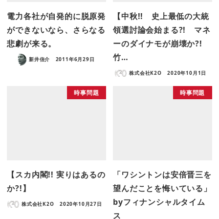
電力各社が自発的に脱原発
【中秋!! 史上最低の大統
ができないなら、さらなる
領選討論会始まる?! マネ
悲劇が来る。
ーのダイナモが崩壊か?!
竹…
新井信介
2011年6月29日
株式会社K2O
2020年10月1日
時事問題
時事問題
【スカ内閣!! 実りはあるの
「ワシントンは安倍晋三を
か?!】
望んだことを悔いている」
byフィナンシャルタイム
株式会社K2O
2020年10月27日
ス