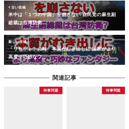
古い投稿
米中は「１つの中国」を崩さない 自民党の麻生副
総裁は台湾防衛…
新しい投稿
「リセット」の時 本質がむき出しに 国家がより
高度で巧妙なフ…
関連記事
時事問題
時事問題