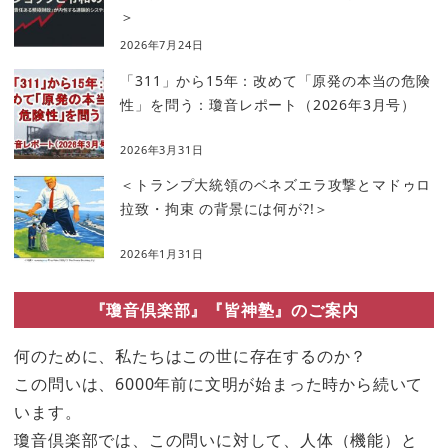
＞
2026年7月24日
「311」から15年：改めて「原発の本当の危険
性」を問う：瓊音レポート（2026年3月号）
2026年3月31日
＜トランプ大統領のベネズエラ攻撃とマドゥロ
拉致・拘束 の背景には何が?!＞
2026年1月31日
『瓊音倶楽部』『皆神塾』のご案内
何のために、私たちはこの世に存在するのか？
この問いは、6000年前に文明が始まった時から続いて
います。
瓊音倶楽部では、この問いに対して、人体（機能）と