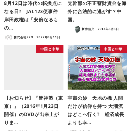
8月12日は時代の転換点に
党幹部の不正蓄財資金を海
なる日? JAL123便事件
外に合法的に逃がす？中
岸田政権は「安倍なるも
国。
の…
新井信介
2013年5月8日
株式会社K2O
2022年8月11日
中国と中華
中国と中華
【お知らせ】『皆神塾（東
宇宙の妙 天地の機 人間
京）』（2016年1月23日
だけが信仰を持つ 大潮流
開催）のDVDが出来上が
はどこへ行く? 経済成長
りま…
よりも幸…