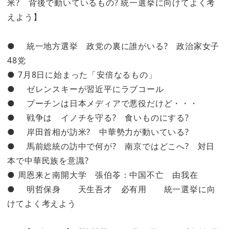
米? 背後で動いているもの? 統一選挙に向けてよく考
えよう】
● 統一地方選挙 政党の裏に誰がいる? 政治家女子
48党
● 7月8日に始まった「安倍なるもの」
● ゼレンスキーが習近平にラブコール
● プーチンは日本メディアで悪役だけど・・・
● 戦争は イノチを守る? 食いものにする?
● 岸田首相が訪米? 中華勢力が動いている?
● 馬前総統の訪中で何が? 南京ではどこへ? 対日
本で中華民族を意識?
● 周恩来と南開大学 張伯苓：中国不亡 由我在
● 明哲保身 天生吾才 必有用 統一選挙に向
けてよく考えよう