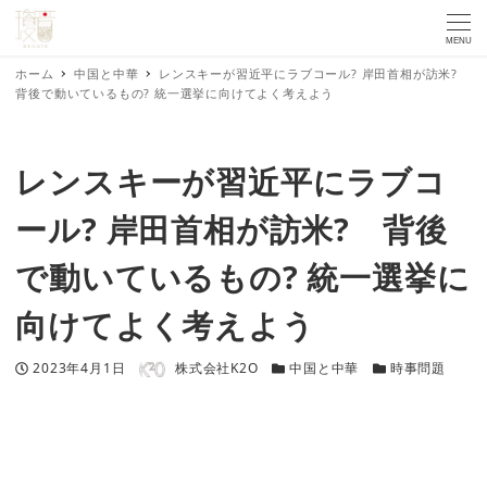
MENU
ホーム
中国と中華
レンスキーが習近平にラブコール? 岸田首相が訪米?
背後で動いているもの? 統一選挙に向けてよく考えよう
レンスキーが習近平にラブコ
ール? 岸田首相が訪米? 背後
で動いているもの? 統一選挙に
向けてよく考えよう
著者
投稿日
カテゴリー
カテゴリー
2023年4月1日
株式会社K2O
中国と中華
時事問題