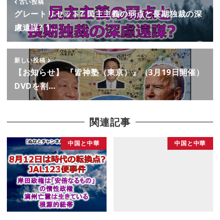
古い投稿
グレートリセット? 民主主義の弱点と長期独裁の深
慮遠謀? 1…
新しい投稿
【お知らせ】 『皆神塾（東京）』（3月19日開催）
DVDを割…
関連記事
中国と中華
中国と中華