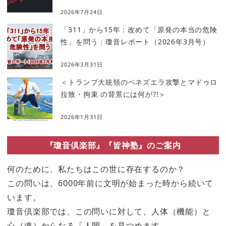
2026年7月24日
「311」から15年：改めて「原発の本当の危険
性」を問う：瓊音レポート（2026年3月号）
2026年3月31日
＜トランプ大統領のベネズエラ攻撃とマドゥロ
拉致・拘束 の背景には何が?!＞
2026年1月31日
『瓊音倶楽部』『皆神塾』のご案内
何のために、私たちはこの世に存在するのか？
この問いは、6000年前に文明が始まった時から続いて
います。
瓊音倶楽部では、この問いに対して、人体（機能）と
心（魂）からなる「人間」を見つめます。