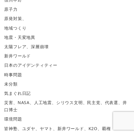
原子力
原発対策、
地域つくり
地震・天変地異
太陽フレア、深層崩壊
新井ワールド
日本のアイデンティティー
時事問題
未分類
気まぐれ日記
災害、NASA、人工地震、シリウス文明、民主党、代表選、井
口博士
環境問題
皆神塾、ユダヤ、ヤマト、新井ワールド、K2O、覇権