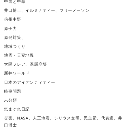
中国と中華
井口博士、イルミナティー、フリーメーソン
信州中野
原子力
原発対策、
地域つくり
地震・天変地異
太陽フレア、深層崩壊
新井ワールド
日本のアイデンティティー
時事問題
未分類
気まぐれ日記
災害、NASA、人工地震、シリウス文明、民主党、代表選、井
口博士