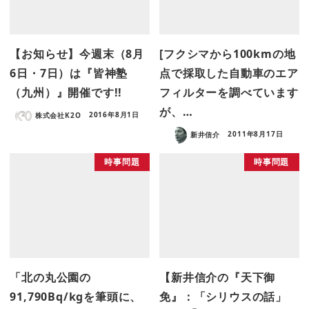
【お知らせ】今週末（8月
[フクシマから100kmの地
6日・7日）は『皆神塾
点で採取した自動車のエア
（九州）』開催です!!
フィルターを調べています
が、…
株式会社K2O
2016年8月1日
新井信介
2011年8月17日
時事問題
時事問題
「北の丸公園の
【新井信介の『天下御
91,790Bq/kgを筆頭に、
免』：「シリウスの話」