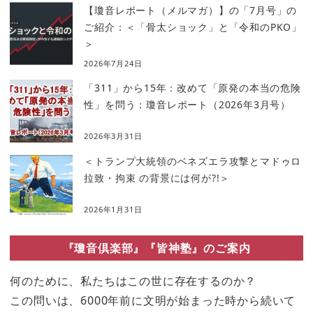
【瓊音レポート（メルマガ）】の「7月号」の
ご紹介：＜「骨太ショック」と「令和のPKO」
＞
2026年7月24日
「311」から15年：改めて「原発の本当の危険
性」を問う：瓊音レポート（2026年3月号）
2026年3月31日
＜トランプ大統領のベネズエラ攻撃とマドゥロ
拉致・拘束 の背景には何が?!＞
2026年1月31日
『瓊音倶楽部』『皆神塾』のご案内
何のために、私たちはこの世に存在するのか？
この問いは、6000年前に文明が始まった時から続いて