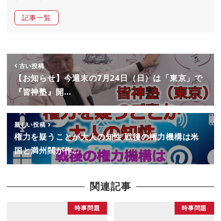
記事一覧
古い投稿
【お知らせ】今週末の7月24日（日）は「東京」で
『皆神塾』開…
新しい投稿
権力を疑うことが大人の知性 戦後の権力機構は米
国と満州閥が作…
関連記事
時事問題
時事問題