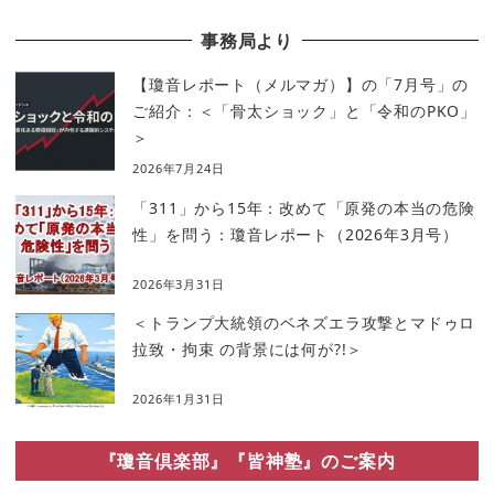
事務局より
【瓊音レポート（メルマガ）】の「7月号」の
ご紹介：＜「骨太ショック」と「令和のPKO」
＞
2026年7月24日
「311」から15年：改めて「原発の本当の危険
性」を問う：瓊音レポート（2026年3月号）
2026年3月31日
＜トランプ大統領のベネズエラ攻撃とマドゥロ
拉致・拘束 の背景には何が?!＞
2026年1月31日
『瓊音倶楽部』『皆神塾』のご案内