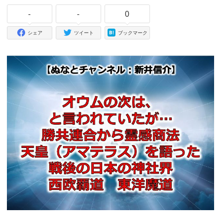
-
-
0
シェア
ツイート
ブックマーク