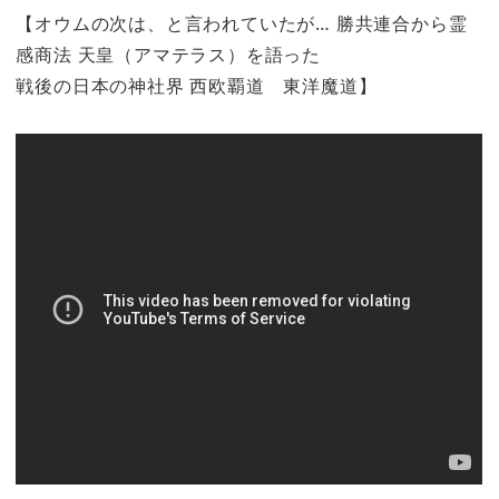
【オウムの次は、と言われていたが… 勝共連合から霊
感商法 天皇（アマテラス）を語った
戦後の日本の神社界 西欧覇道 東洋魔道】