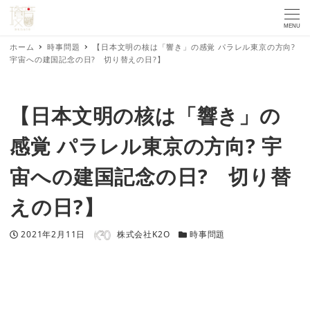
MENU
ホーム
時事問題
【日本文明の核は「響き」の感覚 パラレル東京の方向?
宇宙への建国記念の日? 切り替えの日?】
【日本文明の核は「響き」の
感覚 パラレル東京の方向? 宇
宙への建国記念の日? 切り替
えの日?】
著者
投稿日
カテゴリー
2021年2月11日
株式会社K2O
時事問題