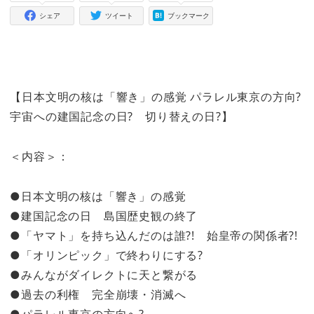
シェア
ツイート
ブックマーク
【日本文明の核は「響き」の感覚 パラレル東京の方向?
宇宙への建国記念の日? 切り替えの日?】
＜内容＞：
●日本文明の核は「響き」の感覚
●建国記念の日 島国歴史観の終了
●「ヤマト」を持ち込んだのは誰?! 始皇帝の関係者?!
●「オリンピック」で終わりにする?
●みんながダイレクトに天と繋がる
●過去の利権 完全崩壊・消滅へ
●パラレル東京の方向へ?