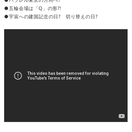
●五輪会場は「Q」の形?!
●宇宙への建国記念の日? 切り替えの日?