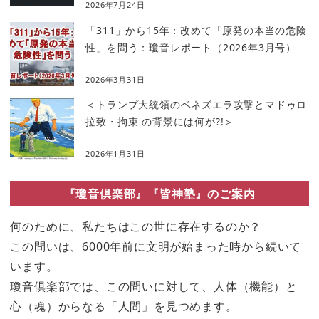
2026年7月24日
「311」から15年：改めて「原発の本当の危険
性」を問う：瓊音レポート（2026年3月号）
2026年3月31日
＜トランプ大統領のベネズエラ攻撃とマドゥロ
拉致・拘束 の背景には何が?!＞
2026年1月31日
『瓊音倶楽部』『皆神塾』のご案内
何のために、私たちはこの世に存在するのか？
この問いは、6000年前に文明が始まった時から続いて
います。
瓊音倶楽部では、この問いに対して、人体（機能）と
心（魂）からなる「人間」を見つめます。