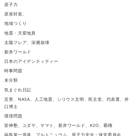
原子力
原発対策、
地域つくり
地震・天変地異
太陽フレア、深層崩壊
新井ワールド
日本のアイデンティティー
時事問題
未分類
気まぐれ日記
災害、NASA、人工地震、シリウス文明、民主党、代表選、井
口博士
環境問題
皆神塾、ユダヤ、ヤマト、新井ワールド、K2O、覇権
福島第一原発、プルトニュウム、原子力安全・保安委員会