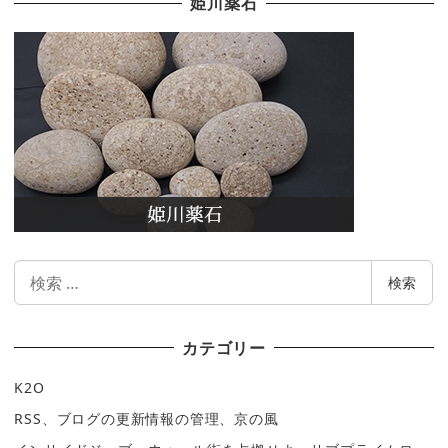
姫川薬石
検
検索
索
カテゴリー
K2O
RSS、ブログの更新情報の管理、京の風