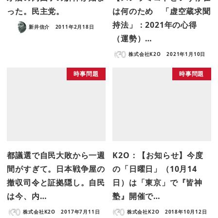
った。民主党。
は何のため 「虚空蔵求聞
持法」：2021年の心得
新井信介
2011年2月18日
（運勢）…
株式会社K2O
2021年1月10日
時事問題
時事問題
都議選で自民大敗から一週
K2O：【お知らせ】今度
間がすぎて。日本戦争屋の
の「日曜日」（10月14
撤収司令と証拠隠し。自民
日）は「東京」で『皆神
は今、内…
塾』開催で…
株式会社K2O
2017年7月11日
株式会社K2O
2018年10月12日