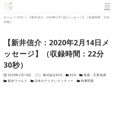
MENU
ホーム
K2O
【新井信介：2020年2月14日メッセージ】（収録時間：22分
30秒）
【新井信介：2020年2月14日メ
ッセージ】（収録時間：22分
30秒）
著者
投稿日
カテゴリー
カテゴリー
2020年2月14日
株式会社K2O
K2O
地震・天変地異
カテゴリー
カテゴリー
カテゴリー
新井ワールド
日本のアイデンティティー
時事問題