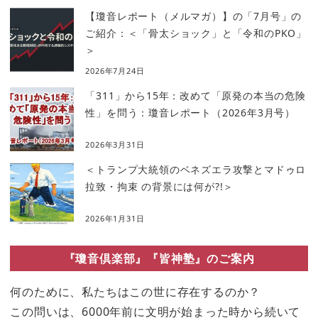
【瓊音レポート（メルマガ）】の「7月号」の
ご紹介：＜「骨太ショック」と「令和のPKO」
＞
2026年7月24日
「311」から15年：改めて「原発の本当の危険
性」を問う：瓊音レポート（2026年3月号）
2026年3月31日
＜トランプ大統領のベネズエラ攻撃とマドゥロ
拉致・拘束 の背景には何が?!＞
2026年1月31日
『瓊音倶楽部』『皆神塾』のご案内
何のために、私たちはこの世に存在するのか？
この問いは、6000年前に文明が始まった時から続いて