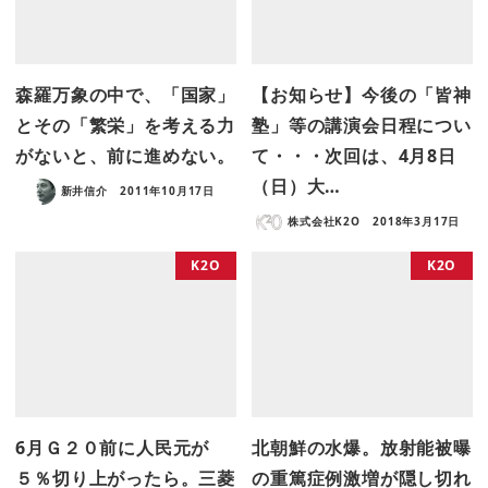
森羅万象の中で、「国家」
【お知らせ】今後の「皆神
とその「繁栄」を考える力
塾」等の講演会日程につい
がないと、前に進めない。
て・・・次回は、4月8日
（日）大…
新井信介
2011年10月17日
株式会社K2O
2018年3月17日
K2O
K2O
6月Ｇ２０前に人民元が
北朝鮮の水爆。放射能被曝
５％切り上がったら。三菱
の重篤症例激増が隠し切れ