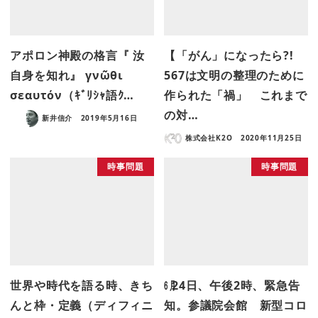
アポロン神殿の格言『 汝
【「がん」になったら?!
自身を知れ』 γνῶθι
567は文明の整理のために
σεαυτόν（ｷﾞﾘｼｬ語ｸ…
作られた「禍」 これまで
の対…
新井信介
2019年5月16日
株式会社K2O
2020年11月25日
時事問題
時事問題
世界や時代を語る時、きち
㋅24日、午後2時、緊急告
んと枠・定義（ディフィニ
知。参議院会館 新型コロ