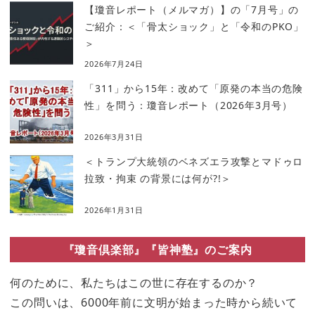
【瓊音レポート（メルマガ）】の「7月号」の
ご紹介：＜「骨太ショック」と「令和のPKO」
＞
2026年7月24日
「311」から15年：改めて「原発の本当の危険
性」を問う：瓊音レポート（2026年3月号）
2026年3月31日
＜トランプ大統領のベネズエラ攻撃とマドゥロ
拉致・拘束 の背景には何が?!＞
2026年1月31日
『瓊音倶楽部』『皆神塾』のご案内
何のために、私たちはこの世に存在するのか？
この問いは、6000年前に文明が始まった時から続いて