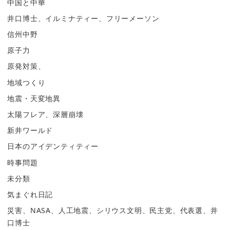
中国と中華
井口博士、イルミナティー、フリーメーソン
信州中野
原子力
原発対策、
地域つくり
地震・天変地異
太陽フレア、深層崩壊
新井ワールド
日本のアイデンティティー
時事問題
未分類
気まぐれ日記
災害、NASA、人工地震、シリウス文明、民主党、代表選、井
口博士