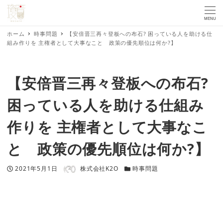
MENU
ホーム
時事問題
【安倍晋三再々登板への布石? 困っている人を助ける仕
組み作りを 主権者として大事なこと 政策の優先順位は何か?】
【安倍晋三再々登板への布石?
困っている人を助ける仕組み
作りを 主権者として大事なこ
と 政策の優先順位は何か?】
著者
投稿日
カテゴリー
2021年5月1日
株式会社K2O
時事問題