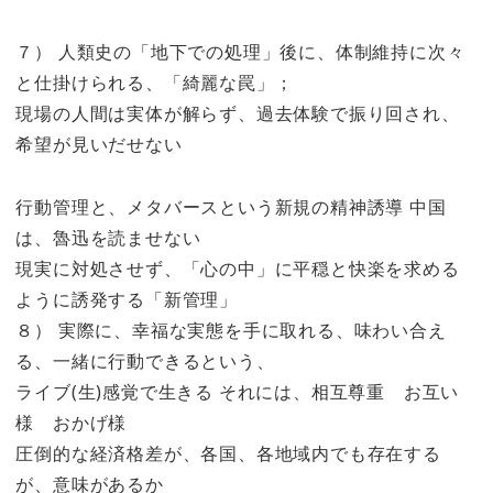
７） 人類史の「地下での処理」後に、体制維持に次々
と仕掛けられる、「綺麗な罠」；
現場の人間は実体が解らず、過去体験で振り回され、
希望が見いだせない
行動管理と、メタバースという新規の精神誘導 中国
は、魯迅を読ませない
現実に対処させず、「心の中」に平穏と快楽を求める
ように誘発する「新管理」
８） 実際に、幸福な実態を手に取れる、味わい合え
る、一緒に行動できるという、
ライブ(生)感覚で生きる それには、相互尊重 お互い
様 おかげ様
圧倒的な経済格差が、各国、各地域内でも存在する
が、意味があるか