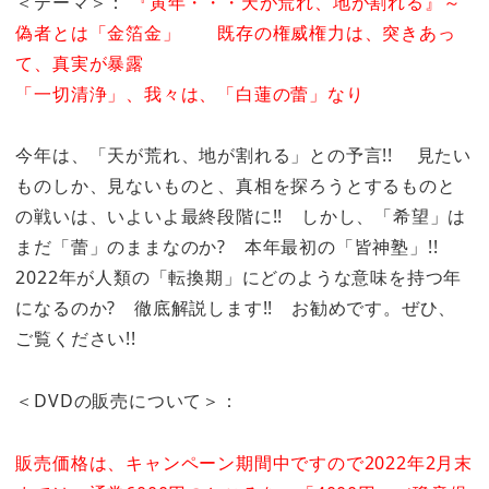
＜テーマ＞：
『寅年・・・天が荒れ、地が割れる』～
偽者とは「金箔金」 既存の権威権力は、突きあっ
て、真実が暴露
「一切清浄」、我々は、「白蓮の蕾」なり
今年は、「天が荒れ、地が割れる」との予言!! 見たい
ものしか、見ないものと、真相を探ろうとするものと
の戦いは、いよいよ最終段階に!! しかし、「希望」は
まだ「蕾」のままなのか? 本年最初の「皆神塾」!!
2022年が人類の「転換期」にどのような意味を持つ年
になるのか? 徹底解説します!! お勧めです。ぜひ、
ご覧ください!!
＜DVDの販売について＞：
販売価格は、キャンペーン期間中ですので2022年2月末