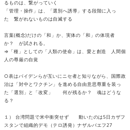
るものは、繋がっていく
「管理・操作」は、「選別へ誘導」する段階に入っ
た 繋がれないものは自滅する
言葉(概念)だけの「和」か、実体の「和」の体現者
か？ が試される。
⇒「種」としての「人類の使命」は、愛と創造 人間個
人の尊厳の自覚
○表はバイデンらが互いにニセ者と知りながら、国際政
治は「対中とワクチン」を進める自由意思尊重を装っ
た「選別」と「改変」 何が残るか？ 魂はどうな
る？
１） 台湾問題で米中衝突せず 動いたのは5日カザフ
スタンで組織的デモ（テロ誘発）ナザルバエフ27