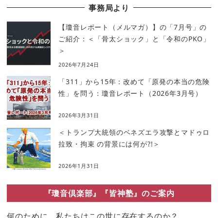
事務局より
【瓊音レポート（メルマガ）】の「7月号」の
ご紹介：＜「骨太ショック」と「令和のPKO」
＞
2026年7月24日
「311」から15年：改めて「原発の本当の危険
性」を問う：瓊音レポート（2026年3月号）
2026年3月31日
＜トランプ大統領のベネズエラ攻撃とマドゥロ
拉致・拘束 の背景には何が?!＞
2026年1月31日
『瓊音倶楽部』『皆神塾』のご案内
何のために、私たちはこの世に存在するのか？