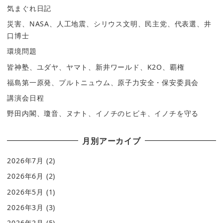
気まぐれ日記
災害、NASA、人工地震、シリウス文明、民主党、代表選、井
口博士
環境問題
皆神塾、ユダヤ、ヤマト、新井ワールド、K2O、覇権
福島第一原発、プルトニュウム、原子力安全・保安委員会
講演会日程
野田内閣、瓊音、ヌナト、イノチのヒビキ、イノチを守る
月別アーカイブ
2026年7月
(2)
2026年6月
(2)
2026年5月
(1)
2026年3月
(3)
2026年2月
(5)