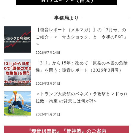
事務局より
【瓊音レポート（メルマガ）】の「7月号」の
ご紹介：＜「骨太ショック」と「令和のPKO」
＞
2026年7月24日
「311」から15年：改めて「原発の本当の危険
性」を問う：瓊音レポート（2026年3月号）
2026年3月31日
＜トランプ大統領のベネズエラ攻撃とマドゥロ
拉致・拘束 の背景には何が?!＞
2026年1月31日
『瓊音倶楽部』『皆神塾』のご案内