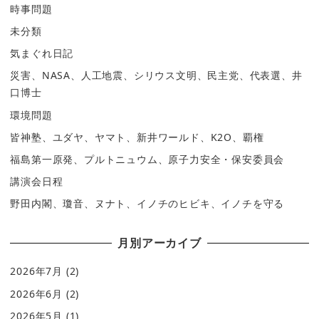
時事問題
未分類
気まぐれ日記
災害、NASA、人工地震、シリウス文明、民主党、代表選、井
口博士
環境問題
皆神塾、ユダヤ、ヤマト、新井ワールド、K2O、覇権
福島第一原発、プルトニュウム、原子力安全・保安委員会
講演会日程
野田内閣、瓊音、ヌナト、イノチのヒビキ、イノチを守る
月別アーカイブ
2026年7月
(2)
2026年6月
(2)
2026年5月
(1)