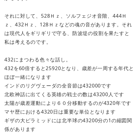
それに対して、528Ｈｚ、ソルフェジオ音階、444Ｈ
ｚ、432Ｈｚ、128Ｈｚなどの魂の音があります。それ
は現代人をギリギリで守る、防波堤の役割を果たすと
私は考えるのです。
432にまつわる色々な話し。
432を60倍すると25920となり、歳差が一周する年代と
ほぼ一緒になります
インドのリグヴェーダの全音節は432000です
北欧神話に出てくる英雄の戦士の数は43200人です
太陽が歳差運動により６０分移動するのが4320年です
マヤ歴における4320日は重要な単位となります
ギザの大ピラミッドには北半球の43200分の1の縮図関
係があります