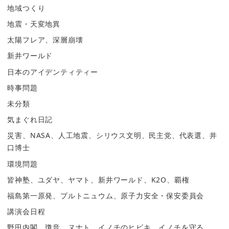
地域つくり
地震・天変地異
太陽フレア、深層崩壊
新井ワールド
日本のアイデンティティー
時事問題
未分類
気まぐれ日記
災害、NASA、人工地震、シリウス文明、民主党、代表選、井
口博士
環境問題
皆神塾、ユダヤ、ヤマト、新井ワールド、K2O、覇権
福島第一原発、プルトニュウム、原子力安全・保安委員会
講演会日程
野田内閣、瓊音、ヌナト、イノチのヒビキ、イノチを守る