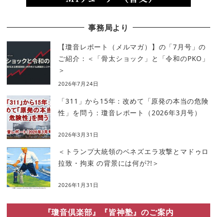
事務局より
【瓊音レポート（メルマガ）】の「7月号」の
ご紹介：＜「骨太ショック」と「令和のPKO」
＞
2026年7月24日
「311」から15年：改めて「原発の本当の危険
性」を問う：瓊音レポート（2026年3月号）
2026年3月31日
＜トランプ大統領のベネズエラ攻撃とマドゥロ
拉致・拘束 の背景には何が?!＞
2026年1月31日
『瓊音倶楽部』『皆神塾』のご案内