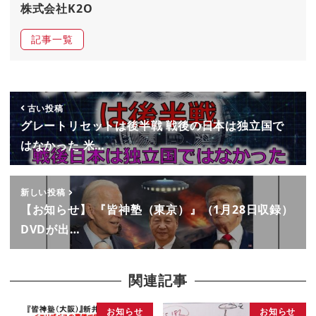
株式会社K2O
記事一覧
古い投稿
グレートリセットは後半戦 戦後の日本は独立国で
はなかった 米…
新しい投稿
【お知らせ】 『皆神塾（東京）』（1月28日収録）
DVDが出…
関連記事
お知らせ
お知らせ