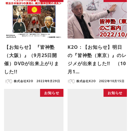
【お知らせ】 『皆神塾
K2O：【お知らせ】明日
（大阪）』（9月25日開
の『皆神塾（東京）』のレ
催）DVDが出来上がりま
ジメが出来ました!! （10
した!!
月1…
株式会社K2O
2022年9月29日
株式会社K2O
2022年10月15日
お知らせ
お知らせ