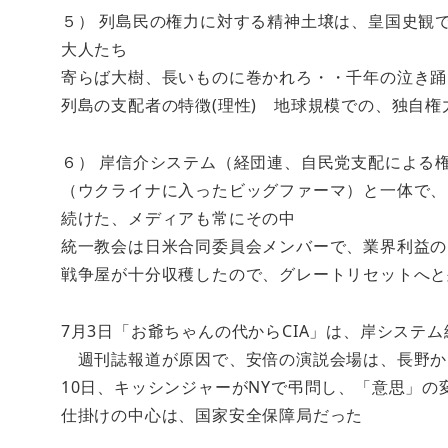
５） 列島民の権力に対する精神土壌は、皇国史観で
大人たち
寄らば大樹、長いものに巻かれろ・・千年の泣き踊
列島の支配者の特徴(理性) 地球規模での、独自権
６） 岸信介システム（経団連、自民党支配による
（ウクライナに入ったビッグファーマ）と一体で、
続けた、メディアも常にその中
統一教会は日米合同委員会メンバーで、業界利益の
戦争屋が十分収穫したので、グレートリセットへと
7月3日「お爺ちゃんの代からCIA」は、岸システ
週刊誌報道が原因で、安倍の演説会場は、長野か
10日、キッシンジャーがNYで弔問し、「意思」の
仕掛けの中心は、国家安全保障局だった