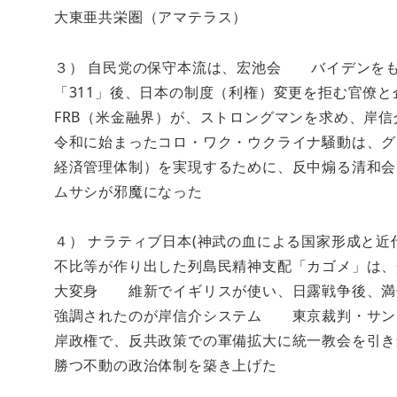
大東亜共栄圏（アマテラス）
３） 自民党の保守本流は、宏池会 バイデンをも
「311」後、日本の制度（利権）変更を拒む官僚
FRB（米金融界）が、ストロングマンを求め、岸
令和に始まったコロ・ワク・ウクライナ騒動は、グ
経済管理体制）を実現するために、反中煽る清和会
ムサシが邪魔になった
４） ナラティブ日本(神武の血による国家形成と近
不比等が作り出した列島民精神支配「カゴメ」は、
大変身 維新でイギリスが使い、日露戦争後、満
強調されたのが岸信介システム 東京裁判・サン
岸政権で、反共政策での軍備拡大に統一教会を引き
勝つ不動の政治体制を築き上げた