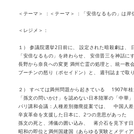
＜テーマ＞ ：＜テーマ＞ ：「安倍なるもの」は
＜レジメ＞：
１） 参議院選挙2日前に、 設定された暗殺劇は、
「安倍なるもの」を終わらせ、 安倍晋三を神話に
長野から奈良への変更 満州亡霊の処理と、統一教
プーチンの怒り（ポセイドン）と、 週刊誌まで取
２） すべては満州問題から起きている 1907年桂
「孫文の問いかけ」を認めない日本陸軍の「中華」
パリ講和会議：人種差別撤廃提案では、 中国人差
辛亥革命を支援した日本に、2つの意思があった
孫文の死と、溥儀の囲い込み、 蒋介石を見下す日
昭和の即位と満州国建国（あらゆる実験とメディア