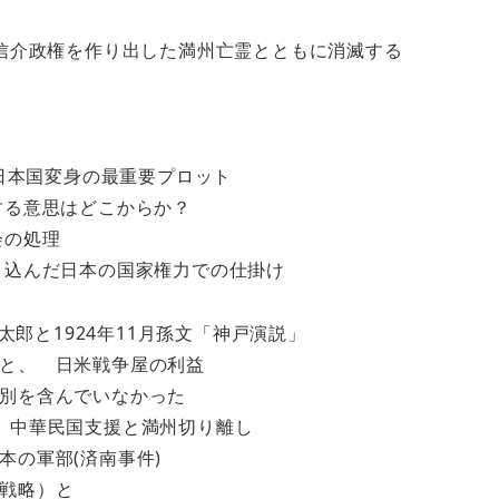
岸信介政権を作り出した満州亡霊とともに消滅する
 日本国変身の最重要プロット
する意思はどこからか？
会の処理
り込んだ日本の国家権力での仕掛け
太郎と1924年11月孫文「神戸演説」
と、 日米戦争屋の利益
別を含んでいなかった
 中華民国支援と満州切り離し
本の軍部(済南事件)
戦略）と