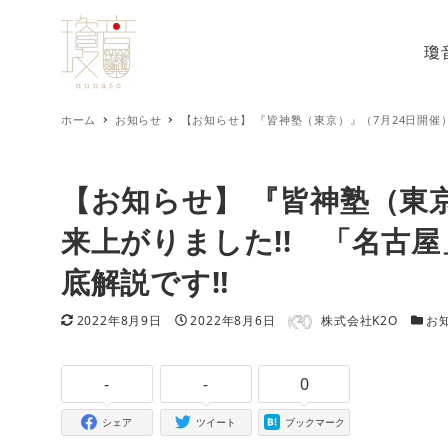
瓊
ホーム
お知らせ
【お知らせ】 『皆神塾（東京）』（7月24日開催
【お知らせ】 『皆神塾（東京
来上がりました!! 「名古
底解説です‼
著者
更新日
投稿日
カテ
2022年8月9日
2022年8月6日
株式会社K2O
お
-
-
0
シェア
ツイート
ブックマーク