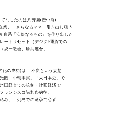
てなしたのは八芳園(壺中庵)
と企業、 さらなるマネー引き出し狙う
信介直系『安倍なるもの』を作り出した
レートリセット（デジタﾙ通貨での
（統一教会、勝共連合、
代化の成功)は、 不変という妄想
光圀「中朝事実」「大日本史」で
州国経営での統制・計画経済で
フランシスコ講和条約後、
込み、 列島での選挙で必ず