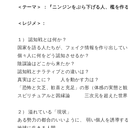
＜テーマ＞ ：『ニンジンをぶら下げる人、檻を作
＜レジメ＞：
１） 認知戦とは何か？
国家を語る人たちが、フェイク情報を作り出してい
個々人に何をどう認知させるか？
陰謀論はどこから来たか？
認知戦とナラティブとの違いは？
真実はどこに？ 人を動かす力は？
「恐怖と欠乏、歓喜と充足」の形（体感の実態と観
スピリチュアルと因縁論 三次元を超えた世界
２） 溢れている「現状」
ある勢力の都合のいいように、 弱い個人を誘導す
地球に生きる人間