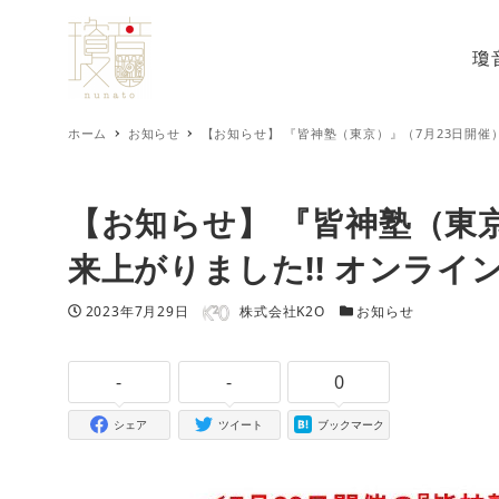
瓊
ホーム
お知らせ
【お知らせ】 『皆神塾（東京）』（7月23日開催）
【お知らせ】 『皆神塾（東京
来上がりました!! オンライ
著者
投稿日
カテゴリー
2023年7月29日
株式会社K2O
お知らせ
-
-
0
シェア
ツイート
ブックマーク