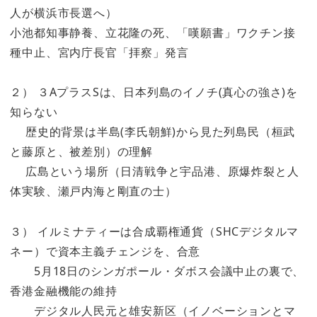
人が横浜市長選へ）
小池都知事静養、立花隆の死、「嘆願書」ワクチン接
種中止、宮内庁長官「拝察」発言
２） ３AプラスSは、日本列島のイノチ(真心の強さ)を
知らない
歴史的背景は半島(李氏朝鮮)から見た列島民（桓武
と藤原と、被差別）の理解
広島という場所（日清戦争と宇品港、原爆炸裂と人
体実験、瀬戸内海と剛直の士）
３） イルミナティーは合成覇権通貨（SHCデジタルマ
ネー）で資本主義チェンジを、合意
5月18日のシンガポール・ダボス会議中止の裏で、
香港金融機能の維持
デジタル人民元と雄安新区（イノベーションとマ