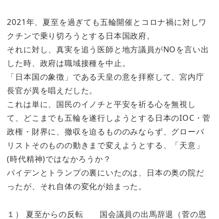
2021年、夏至を過ぎても五輪開催とコロナ禍に対しワ
クチンで乗り切ろうとする日本国政府。
それに対し、真実を追う医師と地方議員がNOを言い出
した時、政府は職域接種を中止。
「日本国の象徴」である天皇の意を拝察して、宮内庁
長官が異を唱えだした。
これは単に、国民のイノチと平安を祈る心を無視し
て、どこまでも五輪を遂行しようとする日本のIOC・菅
政権・財界に、撤収を迫るもののみならず、グローバ
リストそのものの動きまで変えようとする、「天意」
(時代精神)ではなかろうか？
バイデンとトランプの裏にいたのは、日本の奥の院だ
ったが、それ自体の変化が始まった。
１） 夏至からの反転 国会議員の出馬辞退（菅の恩