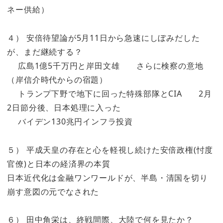
ネー供給）
４） 安倍待望論が5月11日から急速にしぼみだした
が、まだ継続する？
広島1億5千万円と岸田文雄 さらに検察の意地
（岸信介時代からの宿題）
トランプ下野で地下に回った特殊部隊とCIA 2月
2日節分後、日本処理に入った
バイデン130兆円インフラ投資
５） 平成天皇の存在と心を軽視し続けた安倍政権(忖度
官僚)と日本の経済界の本質
日本近代化は金融ワンワールドが、半島・清国を切り
崩す意図の元でなされた
６） 田中角栄は、終戦間際、大陸で何を見たか？