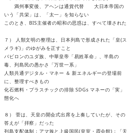
満州事変後、アヘンは通貨代替 大日本帝国の
いう「共栄」は、「太一」を知らない
このとき、BIS主催者の昭和の思惑は、すべて壊された
７） 人類文明の整理は、日本列島で形成された「皇(ス
メラギ)」のゆがみを正すこと
バビロンのユダ族、中華皇帝「易姓革命」、半島の
毒、列島民の愚かさ「万世一系」
人類共通デジタル・マネー ＆ 新エネルギーの登場前
に、整理すべきもの
化石燃料・プラスチックの排除 SDGs マネーの「実」
態化へ
８） 菅は、天皇の開会式出席を上奏していたが、その
答えが「拝察」だった
列島支配体制；アマ族と上級国民(皇室・霞会館)：「天