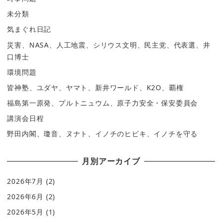
未分類
気まぐれ日記
災害、NASA、人工地震、シリウス文明、民主党、代表選、井
口博士
環境問題
皆神塾、ユダヤ、ヤマト、新井ワールド、K2O、覇権
福島第一原発、プルトニュウム、原子力安全・保安委員会
講演会日程
野田内閣、瓊音、ヌナト、イノチのヒビキ、イノチを守る
月別アーカイブ
2026年7月
(2)
2026年6月
(2)
2026年5月
(1)