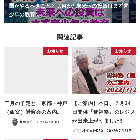
国がやるべきこととは何か? 未来への投資はまず青
少年の教育 …
関連記事
お知らせ
お知らせ
三月の予定と、京都・神戸
【ご案内】本日、７月24
（西宮）講演会の案内。
日開催『皆神塾』のレジメ
が出来上がりました‼
新井信介
2011年3月3日
株式会社K2O
2022年7月24日