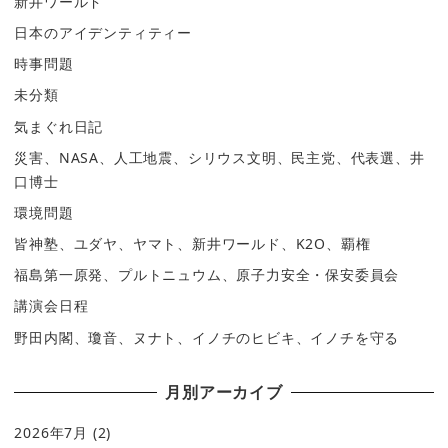
新井ワールド
日本のアイデンティティー
時事問題
未分類
気まぐれ日記
災害、NASA、人工地震、シリウス文明、民主党、代表選、井
口博士
環境問題
皆神塾、ユダヤ、ヤマト、新井ワールド、K2O、覇権
福島第一原発、プルトニュウム、原子力安全・保安委員会
講演会日程
野田内閣、瓊音、ヌナト、イノチのヒビキ、イノチを守る
月別アーカイブ
2026年7月
(2)