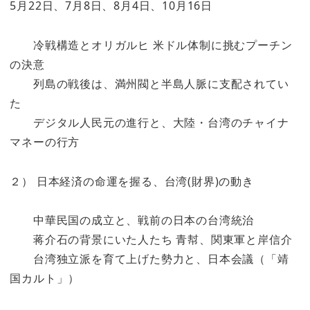
5月22日、7月8日、8月4日、10月16日
冷戦構造とオリガルヒ 米ドル体制に挑むプーチン
の決意
列島の戦後は、満州閥と半島人脈に支配されてい
た
デジタル人民元の進行と、大陸・台湾のチャイナ
マネーの行方
２） 日本経済の命運を握る、台湾(財界)の動き
中華民国の成立と、戦前の日本の台湾統治
蒋介石の背景にいた人たち 青幇、関東軍と岸信介
台湾独立派を育て上げた勢力と、日本会議（「靖
国カルト」）