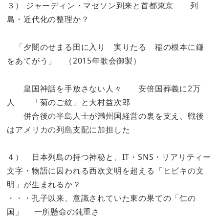
３） ジャーディン・マセソン到来と首都東京 列
島・近代化の整理か？
「夕闇のせまる田に入り 実りたる 稲の根本に鎌
をあてがう」 （2015年歌会御製）
皇国神話を手放さない人々 安倍国葬義に2万
人 「菊のご紋」と大村益次郎
併合後の半島人士が満州国経営の裏を支え、戦後
はアメリカの列島支配に加担した
４） 日本列島の持つ神秘と、IT・SNS・リアリティー
文字・物語に囚われる西欧文明を超える「ヒビキの文
明」が生まれるか？
・・・孔子以来、意識されていた東の果ての「仁の
国」 一所懸命の鈍重さ