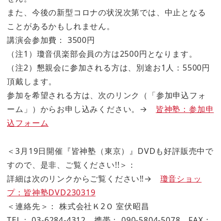
また、今後の新型コロナの状況次第では、中止となる
ことがあるかもしれません。
講演会参加費： 3500円
（注1）瓊音倶楽部会員の方は2500円となります。
（注2）懇親会に参加される方は、別途お1人：5500円
頂戴します。
参加を希望される方は、次のリンク（「参加申込フォ
ーム」）からお申し込みください。→
皆神塾：参加申
込フォーム
＜3月19日開催『皆神塾（東京）』DVDも好評販売中で
すので、是非、ご覧ください!!＞：
詳細は次のリンクからご覧ください‼→
瓊音ショッ
プ：皆神塾DVD230319
＜連絡先＞： 株式会社Ｋ2Ｏ 室伏昭昌
TEL： 03-6284-4312 携帯： 090-5804-5078 FAX：