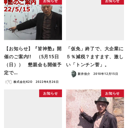
お知らせ
お知らせ
【お知らせ】『皆神塾』開
「仮免」終了で、大企業に
催のご案内!! （5月15日
５％減税？ますます、激し
（日）） 懇親会も開催予
い「トンチン菅」。
定で…
新井信介
2010年12月15日
株式会社K2O
2022年4月26日
お知らせ
お知らせ