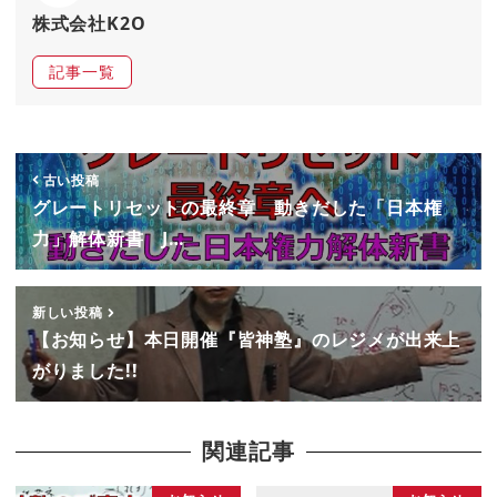
株式会社K2O
記事一覧
古い投稿
グレートリセットの最終章 動きだした「日本権
力」解体新書 J…
新しい投稿
【お知らせ】本日開催『皆神塾』のレジメが出来上
がりました!!
関連記事