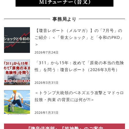
事務局より
【瓊音レポート（メルマガ）】の「7月号」の
ご紹介：＜「骨太ショック」と「令和のPKO」
＞
2026年7月24日
「311」から15年：改めて「原発の本当の危険
性」を問う：瓊音レポート（2026年3月号）
2026年3月31日
＜トランプ大統領のベネズエラ攻撃とマドゥロ
拉致・拘束 の背景には何が?!＞
2026年1月31日
『瓊音倶楽部』『皆神塾』のご案内